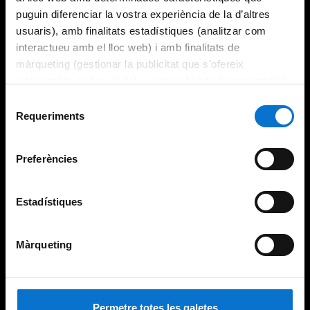
puguin diferenciar la vostra experiència de la d’altres
usuaris), amb finalitats estadístiques (analitzar com
interactueu amb el lloc web) i amb finalitats de
màrqueting (gestionar la publicitat que s’ofereix
adequant-la en funció dels vostres hàbits de navegació).
Per obtenir més informació sobre les galetes podeu
Selecció
consultar la
Política de galetes del lloc web de la
Requeriments
de
Universitat de Barcelona
.
consentiment
Preferències
Estadístiques
Màrqueting
Permetre totes les galetes