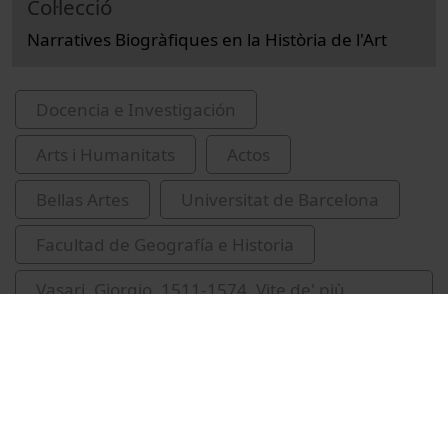
Col·lecció
Narratives Biogràfiques en la Història de l'Art
Docencia e Investigación
Arts i Humanitats
Actos
Bellas Artes
Universitat de Barcelona
Facultad de Geografía e Historia
Vasari, Giorgio, 1511-1574. Vite de' più
eccellenti pittori, scultori et architettori
March i Roig, Eva
Sureda, Joan, 1949-
seminaris