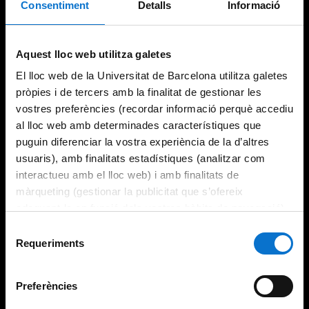
Consentiment
Detalls
Informació
Try again
Aquest lloc web utilitza galetes
El lloc web de la Universitat de Barcelona utilitza galetes
pròpies i de tercers amb la finalitat de gestionar les
vostres preferències (recordar informació perquè accediu
al lloc web amb determinades característiques que
puguin diferenciar la vostra experiència de la d’altres
usuaris), amb finalitats estadístiques (analitzar com
interactueu amb el lloc web) i amb finalitats de
màrqueting (gestionar la publicitat que s’ofereix
adequant-la en funció dels vostres hàbits de navegació).
Per obtenir més informació sobre les galetes podeu
Selecció
consultar la
Política de galetes del lloc web de la
Requeriments
de
Universitat de Barcelona
.
consentiment
Preferències