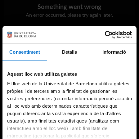
Something went wrong
An error occurred, please try again later.
Try again
Consentiment
Detalls
Informació
Aquest lloc web utilitza galetes
El lloc web de la Universitat de Barcelona utilitza galetes
pròpies i de tercers amb la finalitat de gestionar les
vostres preferències (recordar informació perquè accediu
al lloc web amb determinades característiques que
puguin diferenciar la vostra experiència de la d’altres
usuaris), amb finalitats estadístiques (analitzar com
interactueu amb el lloc web) i amb finalitats de
màrqueting (gestionar la publicitat que s’ofereix