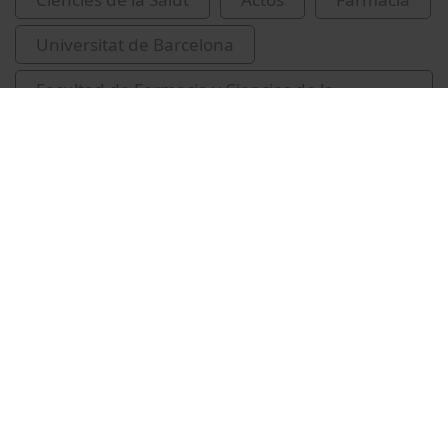
Universitat de Barcelona
Facultad de Farmacia y Ciencias de la
Alimentación
Vídeos relacionados