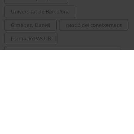
Universitat de Barcelona
Giménez, Daniel
gestió del coneixement
Formació PAS UB
Catalunya. Agència de Protecció de la Salut
recursos educatius oberts UB
Vídeos relacionados