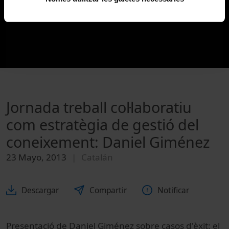
Jornada treball col·laboratiu
com estratègia de gestió del
coneixement: Daniel Giménez
23 Mayo, 2013
Catalán
Descargar
Compartir
Notificar
Presentació de Daniel Giménez sobre casos d'èxit: el