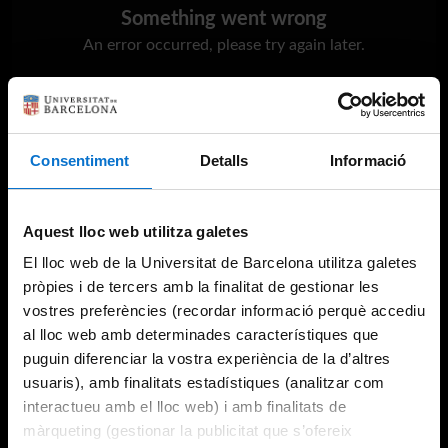
Something went wrong
An error occurred, please try again later.
Try again
Consentiment
Detalls
Informació
Aquest lloc web utilitza galetes
El lloc web de la Universitat de Barcelona utilitza galetes
pròpies i de tercers amb la finalitat de gestionar les
vostres preferències (recordar informació perquè accediu
al lloc web amb determinades característiques que
puguin diferenciar la vostra experiència de la d’altres
usuaris), amb finalitats estadístiques (analitzar com
interactueu amb el lloc web) i amb finalitats de
màrqueting (gestionar la publicitat que s’ofereix