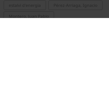
estalvi d'energia
Pérez-Arriaga, Ignacio
Montero, Juan Pablo
Vídeos relacionados