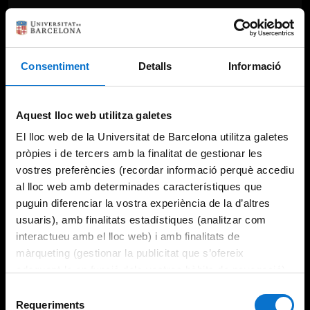
Consentiment
Detalls
Informació
Aquest lloc web utilitza galetes
El lloc web de la Universitat de Barcelona utilitza galetes
pròpies i de tercers amb la finalitat de gestionar les
vostres preferències (recordar informació perquè accediu
al lloc web amb determinades característiques que
puguin diferenciar la vostra experiència de la d’altres
usuaris), amb finalitats estadístiques (analitzar com
interactueu amb el lloc web) i amb finalitats de
màrqueting (gestionar la publicitat que s’ofereix
adequant-la en funció dels vostres hàbits de navegació).
Per obtenir més informació sobre les galetes podeu
Selecció
consultar la
Política de galetes del lloc web de la
Requeriments
de