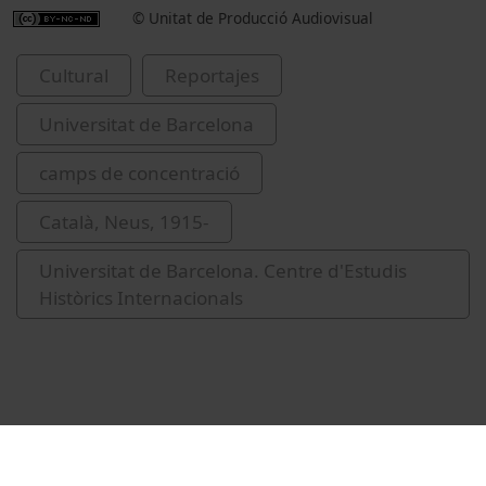
© Unitat de Producció Audiovisual
Cultural
Reportajes
Universitat de Barcelona
camps de concentració
Català, Neus, 1915-
Universitat de Barcelona. Centre d'Estudis
Històrics Internacionals