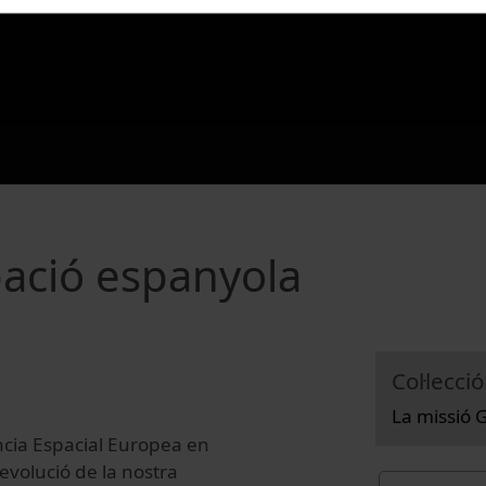
ipació espanyola
Col·lecció
La missió 
ncia Espacial Europea en
 evolució de la nostra