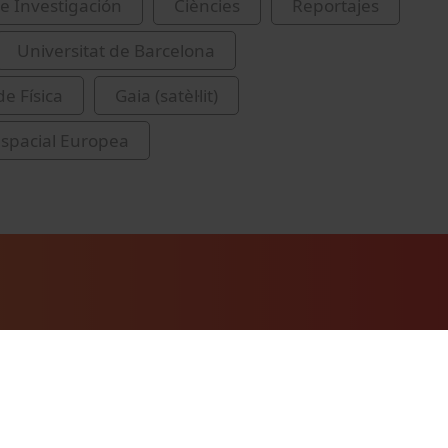
e Investigación
Ciències
Reportajes
Universitat de Barcelona
de Física
Gaia (satèl·lit)
spacial Europea