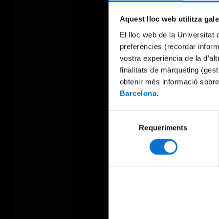
Aquest lloc web utilitza gal
El lloc web de la Universitat 
preferències (recordar infor
vostra experiència de la d’al
finalitats de màrqueting (gest
obtenir més informació sobre
Barcelona
.
Selecció
Requeriments
de
consentiment