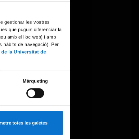
 de gestionar les vostres
ues que puguin diferenciar la
tueu amb el lloc web) i amb
es hàbits de navegació). Per
 de la Universitat de
Màrqueting
etre totes les galetes