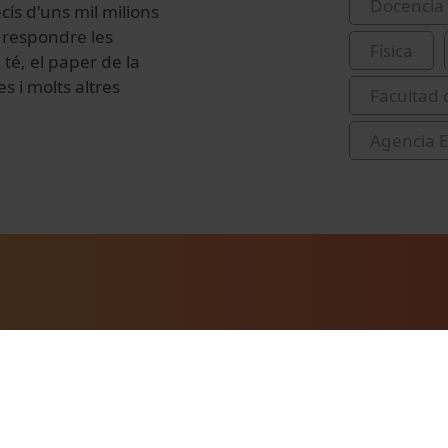
Docencia 
ís d'uns mil milions
, respondre les
Física
té, el paper de la
s i molts altres
Facultad 
Agencia E