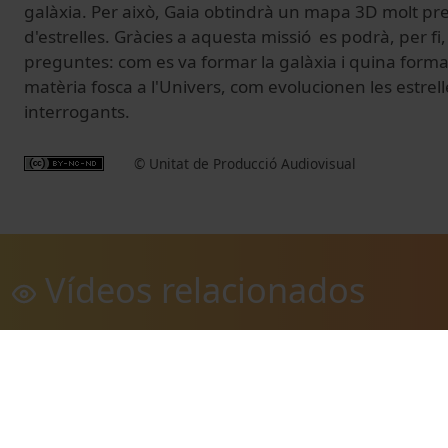
galàxia. Per això, Gaia obtindrà un mapa 3D molt prec
d'estrelles. Gràcies a aquesta missió es podrà, per fi
preguntes: com es va formar la galàxia i quina forma 
matèria fosca a l'Univers, com evolucionen les estrelle
interrogants.
© Unitat de Producció Audiovisual
Vídeos relacionados