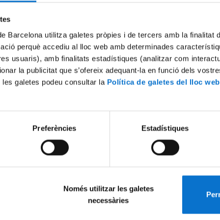
Try again
etes
de Barcelona utilitza galetes pròpies i de tercers amb la finalitat
mació perquè accediu al lloc web amb determinades característiq
tres usuaris), amb finalitats estadístiques (analitzar com interac
ionar la publicitat que s’ofereix adequant-la en funció dels vostr
 les galetes podeu consultar la
Política de galetes del lloc web
Preferències
Estadístiques
Només utilitzar les galetes
Perm
necessàries