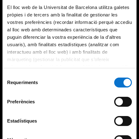
El lloc web de la Universitat de Barcelona utilitza galetes
pròpies i de tercers amb la finalitat de gestionar les
vostres preferències (recordar informació perquè accediu
al lloc web amb determinades característiques que
puguin diferenciar la vostra experiència de la d’altres
usuaris), amb finalitats estadístiques (analitzar com
interactueu amb el lloc web) i amb finalitats de
màrqueting (gestionar la publicitat que s’ofereix
adequant-la en funció dels vostres hàbits de navegació).
Per obtenir més informació sobre les galetes podeu
Selecció
consultar la
Política de galetes del lloc web de la
Requeriments
de
Universitat de Barcelona
.
consentiment
Preferències
Estadístiques