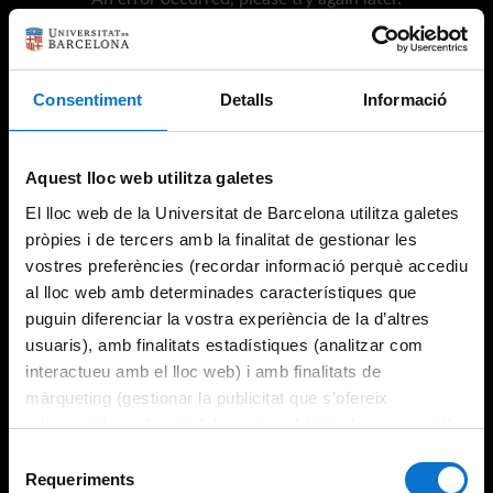
Consentiment
Detalls
Informació
Try again
Aquest lloc web utilitza galetes
El lloc web de la Universitat de Barcelona utilitza galetes
pròpies i de tercers amb la finalitat de gestionar les
vostres preferències (recordar informació perquè accediu
al lloc web amb determinades característiques que
puguin diferenciar la vostra experiència de la d’altres
usuaris), amb finalitats estadístiques (analitzar com
interactueu amb el lloc web) i amb finalitats de
màrqueting (gestionar la publicitat que s’ofereix
adequant-la en funció dels vostres hàbits de navegació).
Per obtenir més informació sobre les galetes podeu
Selecció
consultar la
Política de galetes del lloc web de la
Requeriments
de