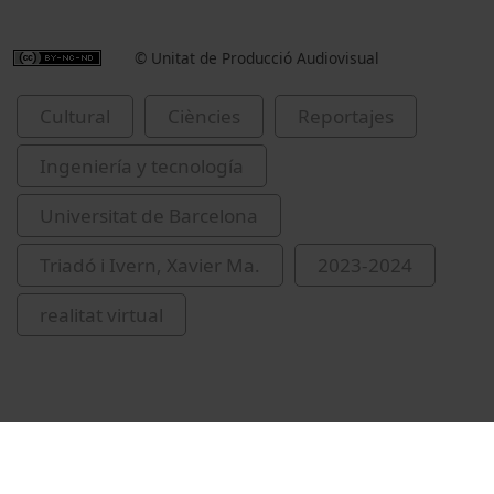
© Unitat de Producció Audiovisual
Cultural
Ciències
Reportajes
Ingeniería y tecnología
Universitat de Barcelona
Triadó i Ivern, Xavier Ma.
2023-2024
realitat virtual