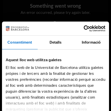
Something went wrong
An error occurred, please try again later.
Try again
Consentiment
Detalls
Informació
Aquest lloc web utilitza galetes
El lloc web de la Universitat de Barcelona utilitza galetes
pròpies i de tercers amb la finalitat de gestionar les
vostres preferències (recordar informació perquè accediu
al lloc web amb determinades característiques que
puguin diferenciar la vostra experiència de la d’altres
usuaris), amb finalitats estadístiques (analitzar com
interactueu amb el lloc web) i amb finalitats de
màrqueting (gestionar la publicitat que s’ofereix