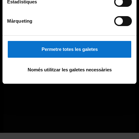
Estadístiques
Màrqueting
Permetre totes les galetes
Només utilitzar les galetes necessàries