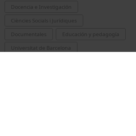
Docencia e Investigación
Ciències Socials i Jurídiques
Documentales
Educación y pedagogía
Universitat de Barcelona
Facultad de Educación
perspectiva de gènere
igualtat de gènere
animació sociocultural
educació afectiva
educació sexual
educació sexual per a infants