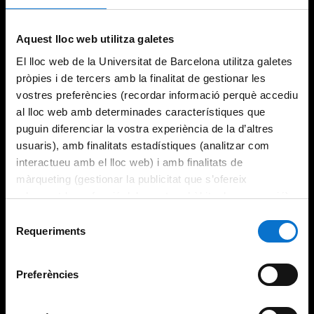
Aquest lloc web utilitza galetes
El lloc web de la Universitat de Barcelona utilitza galetes
pròpies i de tercers amb la finalitat de gestionar les
vostres preferències (recordar informació perquè accediu
al lloc web amb determinades característiques que
puguin diferenciar la vostra experiència de la d’altres
usuaris), amb finalitats estadístiques (analitzar com
interactueu amb el lloc web) i amb finalitats de
màrqueting (gestionar la publicitat que s’ofereix
adequant-la en funció dels vostres hàbits de navegació).
Per obtenir més informació sobre les galetes podeu
Selecció
consultar la
Política de galetes del lloc web de la
Requeriments
de
Universitat de Barcelona
.
consentiment
Preferències