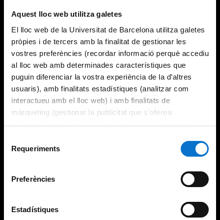
Try again
Aquest lloc web utilitza galetes
El lloc web de la Universitat de Barcelona utilitza galetes
pròpies i de tercers amb la finalitat de gestionar les
vostres preferències (recordar informació perquè accediu
al lloc web amb determinades característiques que
puguin diferenciar la vostra experiència de la d’altres
usuaris), amb finalitats estadístiques (analitzar com
interactueu amb el lloc web) i amb finalitats de
màrqueting (gestionar la publicitat que s’ofereix
adequant-la en funció dels vostres hàbits de navegació).
Per obtenir més informació sobre les galetes podeu
Selecció
consultar la
Política de galetes del lloc web de la
Requeriments
de
Universitat de Barcelona
.
consentiment
Preferències
Estadístiques