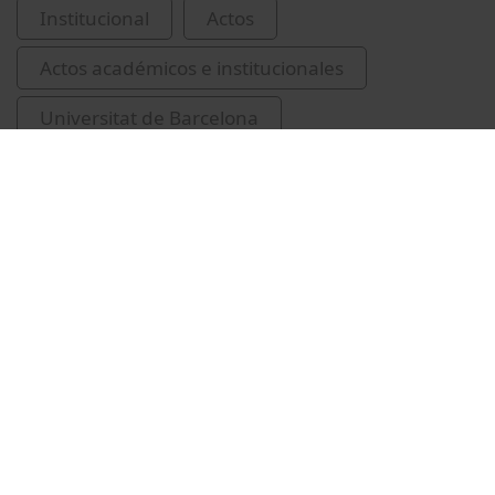
Institucional
Actos
Actos académicos e institucionales
Universitat de Barcelona
investidures de Doctors Honoris Causa
Bonet, Maria del Mar, 1947-
Serrat, Joan Manuel, 1943-
Guàrdia-Olmos, Joan, 1958-
Alcoberro i Pericay, Agustí, 1958-