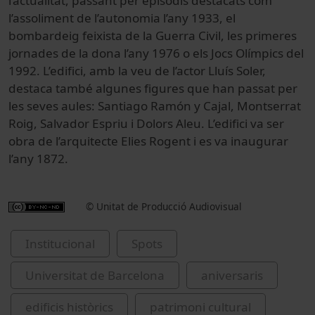
l’actualitat, passant per episodis destacats com
l’assoliment de l’autonomia l’any 1933, el
bombardeig feixista de la Guerra Civil, les primeres
jornades de la dona l’any 1976 o els Jocs Olímpics del
1992. L’edifici, amb la veu de l’actor Lluís Soler,
destaca també algunes figures que han passat per
les seves aules: Santiago Ramón y Cajal, Montserrat
Roig, Salvador Espriu i Dolors Aleu. L’edifici va ser
obra de l’arquitecte Elies Rogent i es va inaugurar
l’any 1872.
© Unitat de Producció Audiovisual
Institucional
Spots
Universitat de Barcelona
aniversaris
edificis històrics
patrimoni cultural