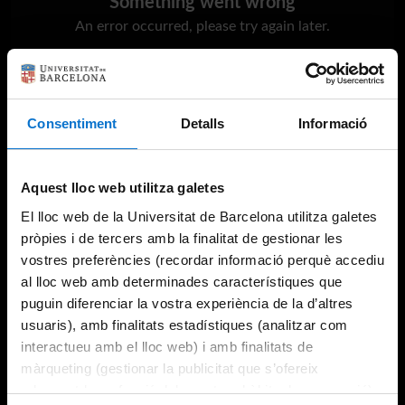
Something went wrong
An error occurred, please try again later.
Try again
Consentiment
Detalls
Informació
Aquest lloc web utilitza galetes
El lloc web de la Universitat de Barcelona utilitza galetes
pròpies i de tercers amb la finalitat de gestionar les
vostres preferències (recordar informació perquè accediu
al lloc web amb determinades característiques que
puguin diferenciar la vostra experiència de la d’altres
usuaris), amb finalitats estadístiques (analitzar com
interactueu amb el lloc web) i amb finalitats de
màrqueting (gestionar la publicitat que s’ofereix
adequant-la en funció dels vostres hàbits de navegació).