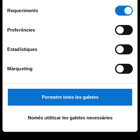
Per obtenir més informació sobre les galetes podeu
Selecció
consultar la
Política de galetes del lloc web de la
Requeriments
de
Universitat de Barcelona
.
consentiment
Preferències
Estadístiques
Màrqueting
Permetre totes les galetes
Només utilitzar les galetes necessàries