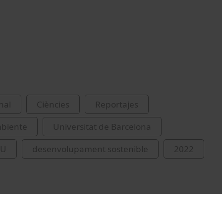
nal
Ciències
Reportajes
biente
Universitat de Barcelona
EU
desenvolupament sostenible
2022