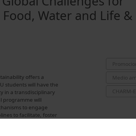
Global Challenges for
: Food, Water and Life &
Promocio
inability offers a
Medio am
U students will have the
CHARM-
y in a transdisciplinary
al programme will
chanisms to engage
nes to facilitate, foster
and innovation.