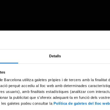
Something went wrong
Detalls
An error occurred, please try again later.
etes
de Barcelona utilitza galetes pròpies i de tercers amb la finalitat
Try again
mació perquè accediu al lloc web amb determinades característiq
tres usuaris), amb finalitats estadístiques (analitzar com interac
ionar la publicitat que s’ofereix adequant-la en funció dels vostr
 les galetes podeu consultar la
Política de galetes del lloc web