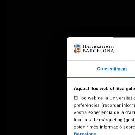
Consentiment
Aquest lloc web utilitza gal
El lloc web de la Universitat 
preferències (recordar infor
vostra experiència de la d’al
finalitats de màrqueting (gest
obtenir més informació sobre
Barcelona
.