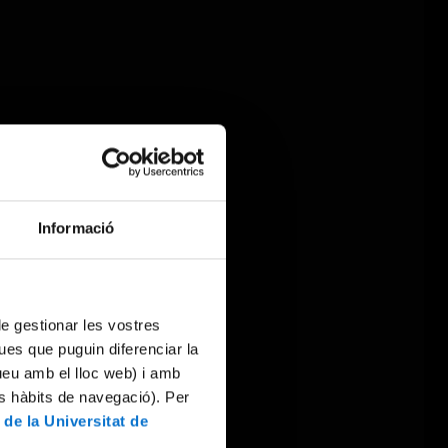
Informació
 de gestionar les vostres
ues que puguin diferenciar la
tueu amb el lloc web) i amb
es hàbits de navegació). Per
 de la Universitat de