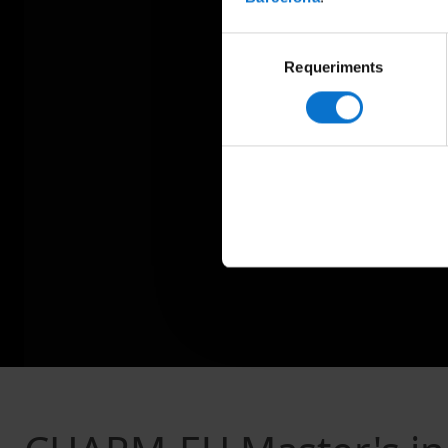
Selecció
Requeriments
de
consentiment