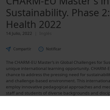
CHARM-EU Master's in 
Sustainability. Phase 2
Health 2022
14 Julio, 2022
Inglés
Compartir
Notificar
The CHARM-EU Master’s in Global Challenges for Susta
unique international learning opportunity. CHARM-E
chance to address the pressing need for sustainabilit
and challenge-based environment. This internation
employ innovative pedagogical approaches and me
staff and students of diverse backgrounds and discipli
and enhance the links between education, research 