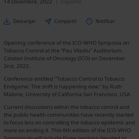
14 Diciembre, 2022
Español
Descargar
Compartir
Notificar
Opening conference of the ICO-WHO Symposia on
Tobacco Control at the “Pau Viladiu” Auditorium.
Catalan Institute of Oncology (ICO) on December
2nd, 2022.
Conference entitled "Tobacco Control to Tobacco
Endgame: The shift is happening
now."
by Ruth
Malone, University of California San Francisco, USA
C
urrent discussions within the tobacco control and
the public health communities have recently started
to focus less on controlling the tobacco epidemic and
more on ending it. This 6th edition of the ICO-WHO
Symposium will include three sessions devoted to