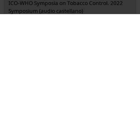
ICO-WHO Symposia on Tobacco Control. 2022
Symposium (audio castellano)
Docencia e Investigación
Ciències de la Salut
Actos
Medicina, enfermería, odontología y
podología
Universitat de Barcelona
Facultad de Medicina y Ciencias de la Salud