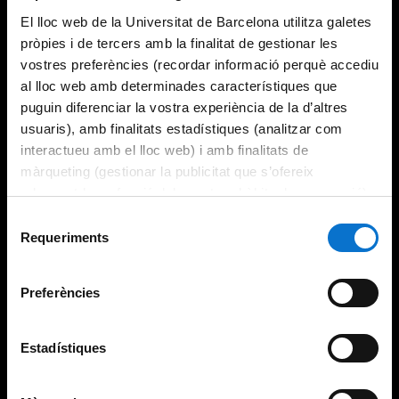
El lloc web de la Universitat de Barcelona utilitza galetes
pròpies i de tercers amb la finalitat de gestionar les
vostres preferències (recordar informació perquè accediu
al lloc web amb determinades característiques que
puguin diferenciar la vostra experiència de la d’altres
usuaris), amb finalitats estadístiques (analitzar com
interactueu amb el lloc web) i amb finalitats de
màrqueting (gestionar la publicitat que s’ofereix
adequant-la en funció dels vostres hàbits de navegació).
Per obtenir més informació sobre les galetes podeu
Selecció
consultar la
Política de galetes del lloc web de la
Requeriments
de
Universitat de Barcelona
.
consentiment
Preferències
Estadístiques