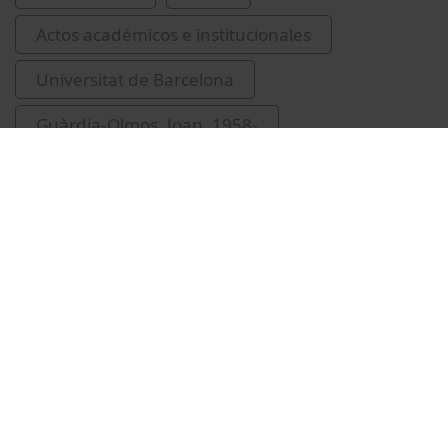
Actos académicos e institucionales
Universitat de Barcelona
Guàrdia-Olmos, Joan, 1958-
Figuerola, Montserrat
Trilla García, Antoni
Hospital Universitari de Bellvitge
aniversaris
Gea Sánchez, Montserrat
Marín, Núria, 1963-