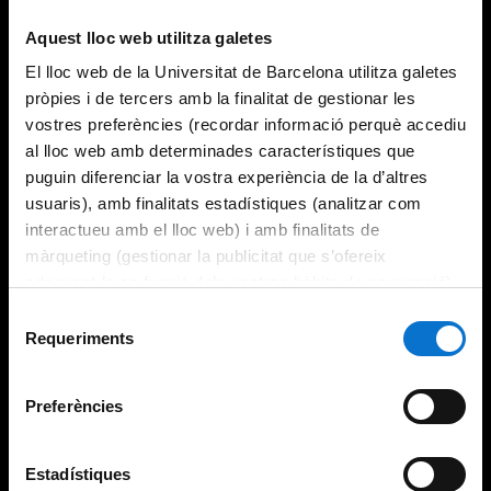
Try again
Aquest lloc web utilitza galetes
El lloc web de la Universitat de Barcelona utilitza galetes
pròpies i de tercers amb la finalitat de gestionar les
vostres preferències (recordar informació perquè accediu
al lloc web amb determinades característiques que
puguin diferenciar la vostra experiència de la d’altres
usuaris), amb finalitats estadístiques (analitzar com
interactueu amb el lloc web) i amb finalitats de
màrqueting (gestionar la publicitat que s’ofereix
adequant-la en funció dels vostres hàbits de navegació).
Per obtenir més informació sobre les galetes podeu
Selecció
consultar la
Política de galetes del lloc web de la
Requeriments
de
Universitat de Barcelona
.
consentiment
Preferències
Estadístiques