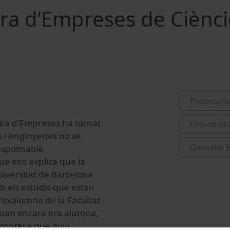
Fira d’Empreses de Ciènci
Promocio
Fira d’Empreses ha tornat
Universit
s i enginyeries no se
Gamallo 
responsable
ue ens explica que la
niversitat de Barcelona
b els estudis que estan
’exalumna de la Facultat
quan encara era alumna,
l’empresa que avui