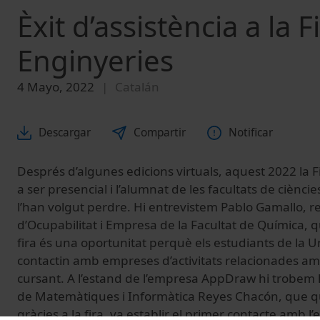
Èxit d’assistència a la 
Enginyeries
4 Mayo, 2022
Catalán
Descargar
Compartir
Notificar
Després d’algunes edicions virtuals, aquest 2022 la 
a ser presencial i l’alumnat de les facultats de cièncie
l’han volgut perdre. Hi entrevistem Pablo Gamallo, 
d’Ocupabilitat i Empresa de la Facultat de Química, q
fira és una oportunitat perquè els estudiants de la U
contactin amb empreses d’activitats relacionades am
cursant. A l’estand de l’empresa AppDraw hi trobem l
de Matemàtiques i Informàtica Reyes Chacón, que 
gràcies a la fira, va establir el primer contacte amb 