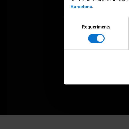
Barcelona
.
Selecció
Requeriments
de
consentiment