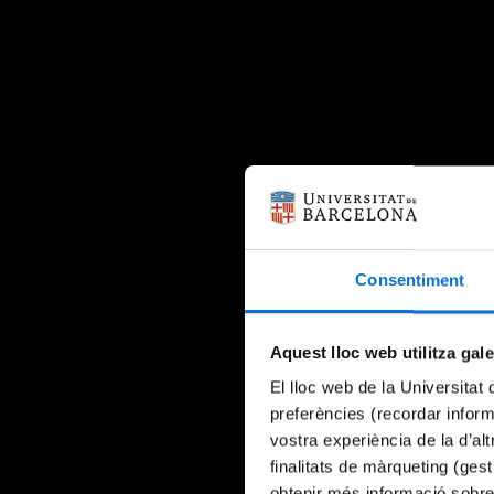
Consentiment
Aquest lloc web utilitza gal
El lloc web de la Universitat 
preferències (recordar infor
vostra experiència de la d’al
finalitats de màrqueting (gest
obtenir més informació sobre