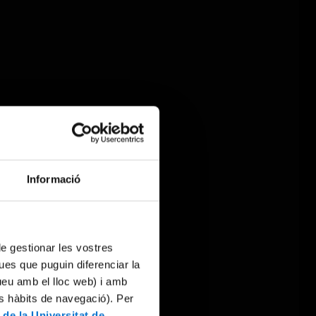
Informació
 de gestionar les vostres
ues que puguin diferenciar la
tueu amb el lloc web) i amb
es hàbits de navegació). Per
 de la Universitat de