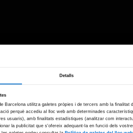
Something went wrong
Detalls
An error occurred, please try again later.
etes
Try again
de Barcelona utilitza galetes pròpies i de tercers amb la finalitat
mació perquè accediu al lloc web amb determinades característiq
tres usuaris), amb finalitats estadístiques (analitzar com interac
ionar la publicitat que s’ofereix adequant-la en funció dels vostr
 les galetes podeu consultar la
Política de galetes del lloc web