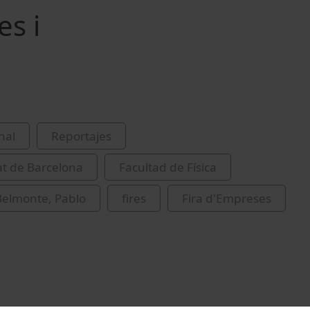
es i
nal
Reportajes
at de Barcelona
Facultad de Física
Belmonte, Pablo
fires
Fira d'Empreses