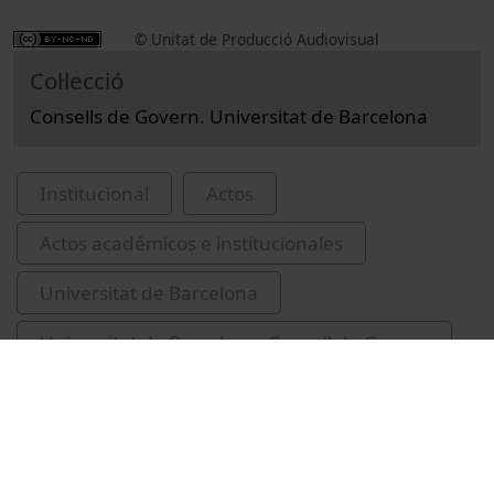
© Unitat de Producció Audiovisual
Col·lecció
Consells de Govern. Universitat de Barcelona
Institucional
Actos
Actos académicos e institucionales
Universitat de Barcelona
Universitat de Barcelona. Consell de Govern
2022
reunions