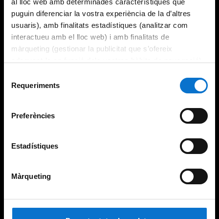
al lloc web amb determinades característiques que
puguin diferenciar la vostra experiència de la d’altres
usuaris), amb finalitats estadístiques (analitzar com
interactueu amb el lloc web) i amb finalitats de
màrqueting (gestionar la publicitat que s’ofereix
adequant-la en funció dels vostres hàbits de navegació).
Per obtenir més informació sobre les galetes podeu
Selecció
consultar la
Política de galetes del lloc web de la
Requeriments
de
Universitat de Barcelona
.
consentiment
Preferències
Estadístiques
Màrqueting