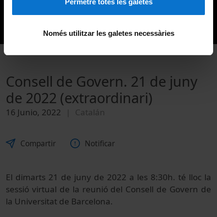
Permetre totes les galetes
Només utilitzar les galetes necessàries
Consell de Govern. 21 de juny
de 2022 (extraordinari)
16 Junio, 2022
Catalán
Compartir
Notificar
El dimarts 21 de juny de 2022 a les 8:30h. té lloc la
sessió virtual de la reunió del Consell de Govern de
la Universitat de Barcelona.