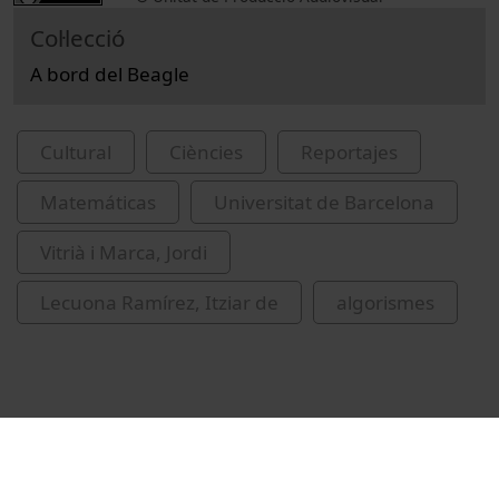
Col·lecció
A bord del Beagle
Cultural
Ciències
Reportajes
Matemáticas
Universitat de Barcelona
Vitrià i Marca, Jordi
Lecuona Ramírez, Itziar de
algorismes