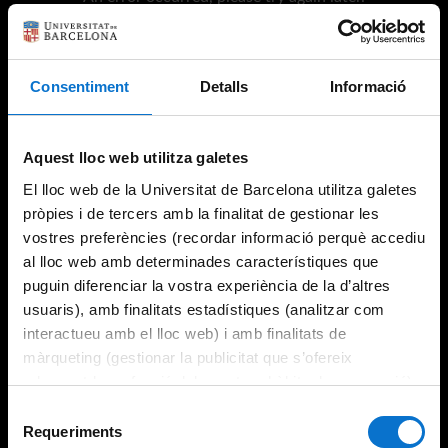
Consentiment
Detalls
Informació
Try again
Aquest lloc web utilitza galetes
El lloc web de la Universitat de Barcelona utilitza galetes
pròpies i de tercers amb la finalitat de gestionar les
vostres preferències (recordar informació perquè accediu
al lloc web amb determinades característiques que
puguin diferenciar la vostra experiència de la d’altres
usuaris), amb finalitats estadístiques (analitzar com
interactueu amb el lloc web) i amb finalitats de
màrqueting (gestionar la publicitat que s’ofereix
adequant-la en funció dels vostres hàbits de navegació).
Per obtenir més informació sobre les galetes podeu
Selecció
consultar la
Política de galetes del lloc web de la
Requeriments
de