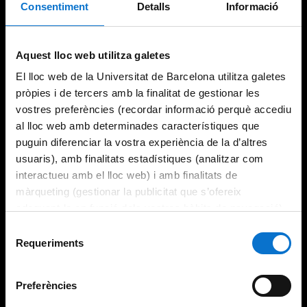
Consentiment
Detalls
Informació
Try again
Aquest lloc web utilitza galetes
El lloc web de la Universitat de Barcelona utilitza galetes
pròpies i de tercers amb la finalitat de gestionar les
vostres preferències (recordar informació perquè accediu
al lloc web amb determinades característiques que
puguin diferenciar la vostra experiència de la d’altres
usuaris), amb finalitats estadístiques (analitzar com
interactueu amb el lloc web) i amb finalitats de
màrqueting (gestionar la publicitat que s’ofereix
adequant-la en funció dels vostres hàbits de navegació).
Per obtenir més informació sobre les galetes podeu
Selecció
consultar la
Política de galetes del lloc web de la
Requeriments
de
Universitat de Barcelona
.
consentiment
Preferències