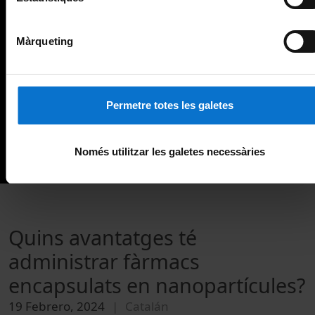
Màrqueting
Permetre totes les galetes
Només utilitzar les galetes necessàries
Quins avantatges té
administrar fàrmacs
encapsulats en nanopartícules?
19 Febrero, 2024
Catalán