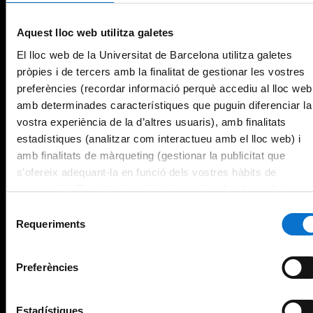
Aquest lloc web utilitza galetes
El lloc web de la Universitat de Barcelona utilitza galetes
pròpies i de tercers amb la finalitat de gestionar les vostres
preferències (recordar informació perquè accediu al lloc web
amb determinades característiques que puguin diferenciar la
vostra experiència de la d’altres usuaris), amb finalitats
estadístiques (analitzar com interactueu amb el lloc web) i
amb finalitats de màrqueting (gestionar la publicitat que
s’ofereix adequant-la en funció dels vostres hàbits de
navegació). Per obtenir més informació sobre les galetes
podeu consultar la
Política de galetes del lloc web de la
Selecció
Universitat de Barcelona
.
Requeriments
de
consentiment
Preferències
Estadístiques