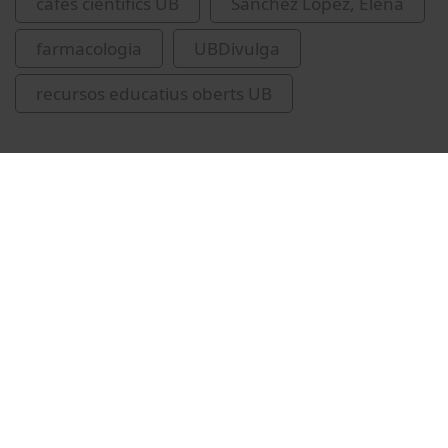
cafès científics UB
Sánchez López, Elena
farmacologia
UBDivulga
recursos educatius oberts UB
Vídeos relacionados