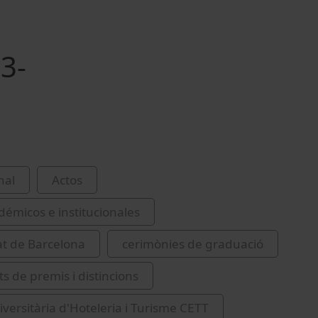
3-
nal
Actos
démicos e institucionales
at de Barcelona
cerimònies de graduació
s de premis i distincions
iversitària d'Hoteleria i Turisme CETT