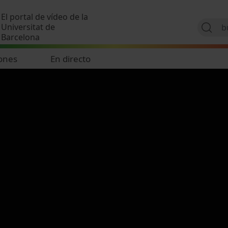
Pasar al contenido principal
El portal de vídeo de la
Universitat de
Barcelona
ones
En directo