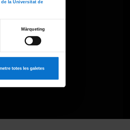
 de la Universitat de
Màrqueting
etre totes les galetes