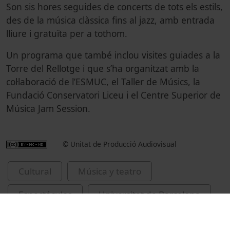
Son sis hores seguides de concerts de tots els estils,
des de la música clàssica fins al jazz, amb entrada
lliure i gratuïta per a tothom.
Un programa que també inclou visites guiades a la
Torre del Rellotge i que s’ha organitzat amb la
col·laboració de l’ESMUC, el Taller de Músics, la
Fundació Conservatori Liceu i el Centre Superior de
Música Jam Session.
© Unitat de Producció Audiovisual
Cultural
Música y teatro
Espectáculos
Universitat de Barcelona
Nit de la Música
2024