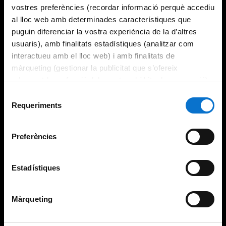
vostres preferències (recordar informació perquè accediu
al lloc web amb determinades característiques que
puguin diferenciar la vostra experiència de la d’altres
usuaris), amb finalitats estadístiques (analitzar com
interactueu amb el lloc web) i amb finalitats de
màrqueting (gestionar la publicitat que s’ofereix
adequant-la en funció dels vostres hàbits de navegació).
Per obtenir més informació sobre les galetes podeu
Selecció
consultar la
Política de galetes del lloc web de la
Requeriments
de
Universitat de Barcelona
.
consentiment
Preferències
Estadístiques
Màrqueting