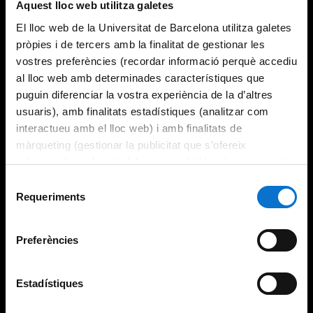
Aquest lloc web utilitza galetes
El lloc web de la Universitat de Barcelona utilitza galetes
pròpies i de tercers amb la finalitat de gestionar les
vostres preferències (recordar informació perquè accediu
al lloc web amb determinades característiques que
puguin diferenciar la vostra experiència de la d’altres
usuaris), amb finalitats estadístiques (analitzar com
interactueu amb el lloc web) i amb finalitats de
màrqueting (gestionar la publicitat que s’ofereix
adequant-la en funció dels vostres hàbits de navegació).
Per obtenir més informació sobre les galetes podeu
Selecció
consultar la
Política de galetes del lloc web de la
Requeriments
de
Universitat de Barcelona
.
consentiment
Preferències
Estadístiques