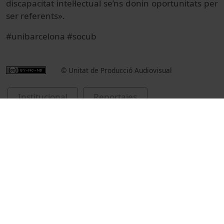
discapacitat intel·lectual se’ns donin oportunitats per
ser referents».
#unibarcelona #socub
© Unitat de Producció Audiovisual
Institucional
Reportajes
Actos académicos e institucionales
Universitat de Barcelona
Guàrdia-Olmos, Joan, 1958-
Vilarrasa, Montserrat
inauguracions de cursos acadèmics