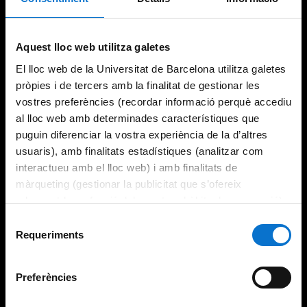
Try again
Aquest lloc web utilitza galetes
El lloc web de la Universitat de Barcelona utilitza galetes
pròpies i de tercers amb la finalitat de gestionar les
vostres preferències (recordar informació perquè accediu
al lloc web amb determinades característiques que
puguin diferenciar la vostra experiència de la d’altres
usuaris), amb finalitats estadístiques (analitzar com
interactueu amb el lloc web) i amb finalitats de
màrqueting (gestionar la publicitat que s’ofereix
adequant-la en funció dels vostres hàbits de navegació).
Per obtenir més informació sobre les galetes podeu
Selecció
consultar la
Política de galetes del lloc web de la
Requeriments
de
Universitat de Barcelona
.
consentiment
Preferències