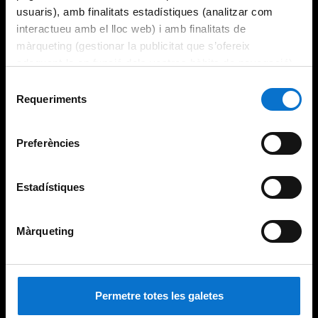
usuaris), amb finalitats estadístiques (analitzar com
interactueu amb el lloc web) i amb finalitats de
màrqueting (gestionar la publicitat que s’ofereix
adequant-la en funció dels vostres hàbits de navegació).
Per obtenir més informació sobre les galetes podeu
Selecció
consultar la
Política de galetes del lloc web de la
Requeriments
de
Universitat de Barcelona
.
consentiment
Preferències
Estadístiques
Màrqueting
Permetre totes les galetes