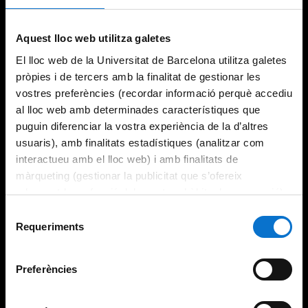
Aquest lloc web utilitza galetes
El lloc web de la Universitat de Barcelona utilitza galetes
pròpies i de tercers amb la finalitat de gestionar les
vostres preferències (recordar informació perquè accediu
al lloc web amb determinades característiques que
puguin diferenciar la vostra experiència de la d’altres
usuaris), amb finalitats estadístiques (analitzar com
interactueu amb el lloc web) i amb finalitats de
màrqueting (gestionar la publicitat que s’ofereix
adequant-la en funció dels vostres hàbits de navegació).
Per obtenir més informació sobre les galetes podeu
Selecció
consultar la
Política de galetes del lloc web de la
Requeriments
de
Universitat de Barcelona
.
consentiment
Preferències