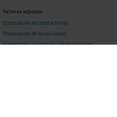
Ficheros adjuntos
Presentación de Helena Martín
Presentación de Arnau Subías
Presentación Gontrán de Ceballos Herrero
Presentación de Antonio Nieto
© Unitat de Producció Audiovisual
Col·lecció
Tomorrow Tastes Mediterranean 2024 - Versión
en español