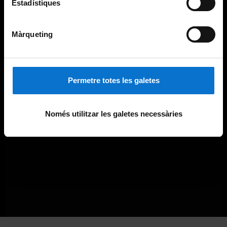
Estadístiques
Màrqueting
Permetre totes les galetes
Només utilitzar les galetes necessàries