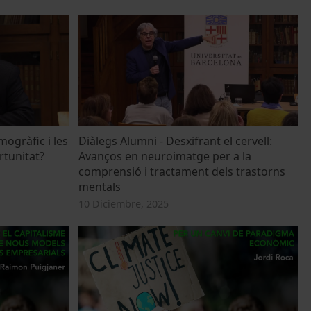
mogràfic i les
Diàlegs Alumni - Desxifrant el cervell:
rtunitat?
Avanços en neuroimatge per a la
comprensió i tractament dels trastorns
mentals
10 Diciembre, 2025