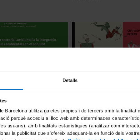
a sectorial ambiental a la
Conferencia: Núria Altarriba 
Detalls
 les polítiques ambientals en
Clausura
 les polítiques
29 Abril, 2026
etes
de Barcelona utilitza galetes pròpies i de tercers amb la finalitat
mació perquè accediu al lloc web amb determinades característiq
tres usuaris), amb finalitats estadístiques (analitzar com interac
ionar la publicitat que s’ofereix adequant-la en funció dels vostr