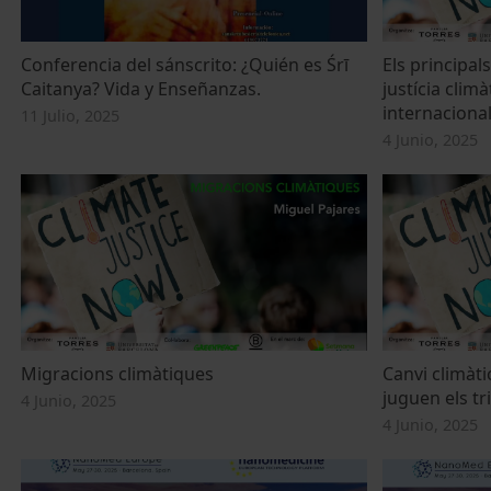
Conferencia del sánscrito: ¿Quién es Śrī
Els principal
Caitanya? Vida y Enseñanzas.
justícia clim
internaciona
11 Julio, 2025
4 Junio, 2025
Migracions climàtiques
Canvi climàtic
juguen els tr
4 Junio, 2025
4 Junio, 2025