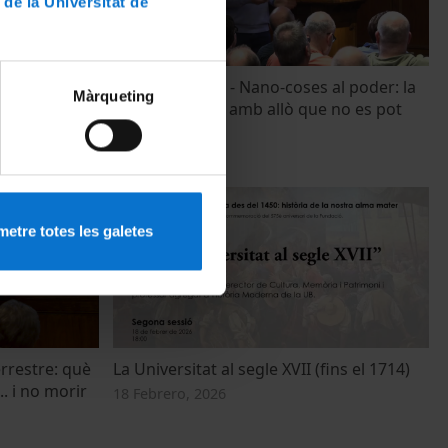
 de la Universitat de
lgació de
Dialegs Alumni - Nano-coses al poder: la
Màrqueting
ciència i la vida amb allò que no es pot
veure.
9 Abril, 2026
etre totes les galetes
errestre: què
La Universitat al segle XVII (fins el 1714)
.. i no morir
18 Febrero, 2026