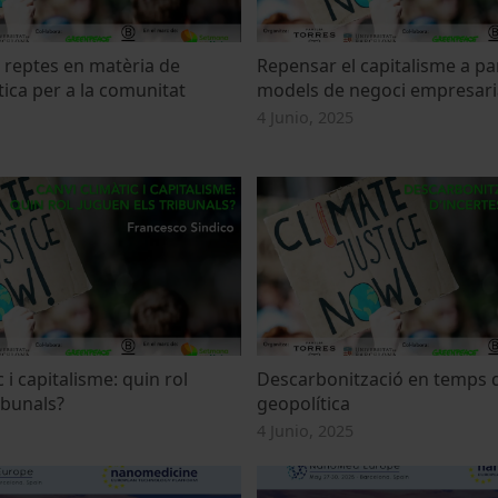
s reptes en matèria de
Repensar el capitalisme a pa
àtica per a la comunitat
models de negoci empresari
l
4 Junio, 2025
 i capitalisme: quin rol
Descarbonització en temps d
ibunals?
geopolítica
4 Junio, 2025