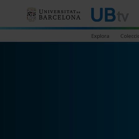
Navegació principal
Explora
Colecci