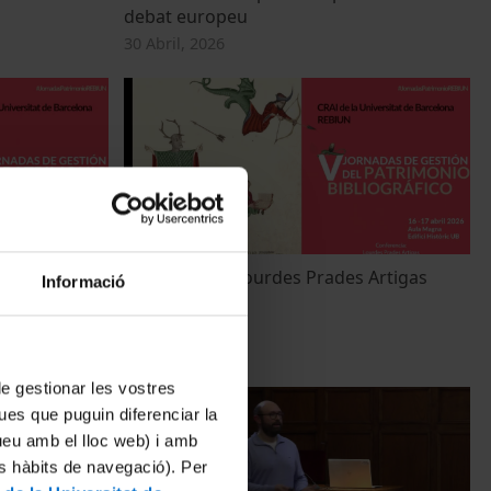
debat europeu
30 Abril, 2026
Vigatà y
Conferencia: Lourdes Prades Artigas
Informació
29 Abril, 2026
 de gestionar les vostres
ues que puguin diferenciar la
tueu amb el lloc web) i amb
es hàbits de navegació). Per