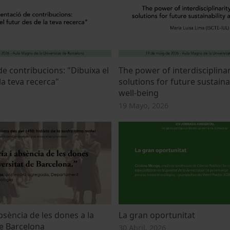
e contribucions: "Dibuixa el
The power of interdisciplinar
la teva recerca"
solutions for future sustaina
well-being
19 Mayo, 2026
bsència de les dones a la
La gran oportunitat
de Barcelona
30 Abril, 2026