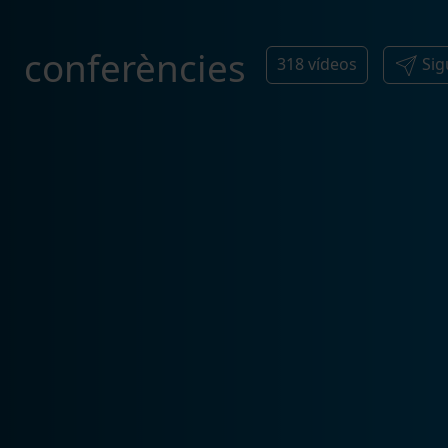
conferències
318
vídeos
Sig