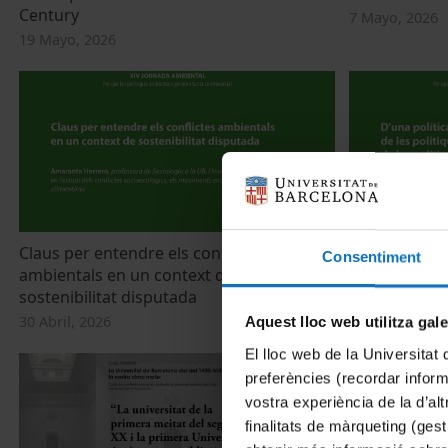
Century
7 Mayo, 2026
19 Mayo, 2026
Claus per entendre els conflictes
D'una polític
Consentiment
ambientals en un context de
integració de
sostenibilitat disputada
el conjunt de
30 Abril, 2026
30 Abril, 2026
Aquest lloc web utilitza gal
El lloc web de la Universitat 
preferències (recordar infor
vostra experiència de la d’al
finalitats de màrqueting (gest