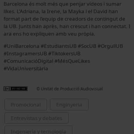
Barcelona és molt més que penjar vídeos i sumar
likes. L’Adriana, la Irene, la Mayka i el David han
format part de l’equip de creadors de contingut de
la UB. Junts han après, han crescut i han connectat. I
ara ens ho expliquen amb veu pròpia.
#UniBarcelona #EstudiantsUB #SocUB #OrgullUB
#InstagramersUB #TiktokersUB
#ComunicacióDigital #MésQueLikes
#VidaUniversitària
© Unitat de Producció Audiovisual
Promocional
Enginyeria
Entrevistas y debates
Ingeniería y tecnología