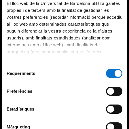
El lloc web de la Universitat de Barcelona utilitza galetes
pròpies i de tercers amb la finalitat de gestionar les
vostres preferències (recordar informació perquè accediu
al lloc web amb determinades característiques que
puguin diferenciar la vostra experiència de la d’altres
usuaris), amb finalitats estadístiques (analitzar com
interactueu amb el lloc web) i amb finalitats de
màrqueting (gestionar la publicitat que s’ofereix
adequant-la en funció dels vostres hàbits de navegació).
Per obtenir més informació sobre les galetes podeu
Selecció
consultar la
Política de galetes del lloc web de la
Requeriments
de
Universitat de Barcelona
.
consentiment
Preferències
Estadístiques
Màrqueting