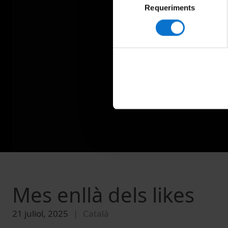
Requeriments
de
consentiment
Mes enllà dels likes
21 juliol, 2025
Català