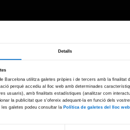
Detalls
Something went wrong
An error occurred, please try again later.
etes
de Barcelona utilitza galetes pròpies i de tercers amb la finalitat
Try again
mació perquè accediu al lloc web amb determinades característiq
tres usuaris), amb finalitats estadístiques (analitzar com interac
ionar la publicitat que s’ofereix adequant-la en funció dels vostr
 les galetes podeu consultar la
Política de galetes del lloc web