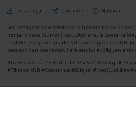
Descarregar
Compartir
Notificar
Ser instagramer o tiktoker a la Universitat de Barce
penjar vídeos i sumar likes. L’Adriana, la Irene, la M
part de l’equip de creadors de contingut de la UB. J
crescut i han connectat. I ara ens ho expliquen amb 
#UniBarcelona #EstudiantsUB #SocUB #OrgullUB #
#TiktokersUB #ComunicacióDigital #MésQueLikes #V
© Unitat de Producció Audiovisual