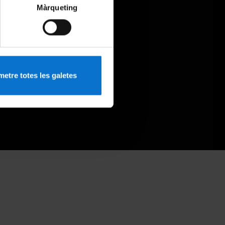
Màrqueting
etre totes les galetes