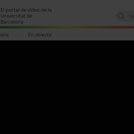
Vés al contingut
El portal de vídeo de la
Universitat de
Barcelona
ions
En directe