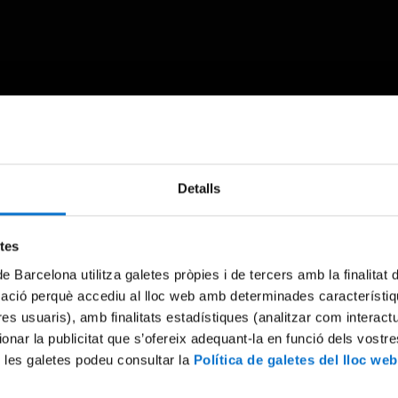
Something went wrong
Detalls
An error occurred, please try again later.
etes
de Barcelona utilitza galetes pròpies i de tercers amb la finalitat
Try again
mació perquè accediu al lloc web amb determinades característiq
tres usuaris), amb finalitats estadístiques (analitzar com interac
ionar la publicitat que s’ofereix adequant-la en funció dels vostr
 les galetes podeu consultar la
Política de galetes del lloc web