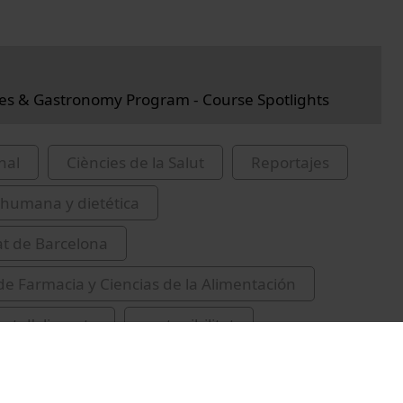
es & Gastronomy Program - Course Spotlights
nal
Ciències de la Salut
Reportajes
 humana y dietética
at de Barcelona
de Farmacia y Ciencias de la Alimentación
nt d'aliments
sostenibilitat
 José Antonio