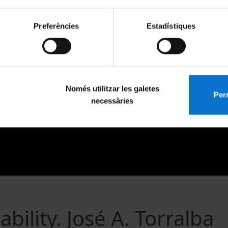
Preferències
Estadístiques
Només utilitzar les galetes
Perm
necessàries
ility. José A. Torralba