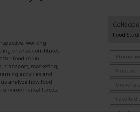
Col·lecció
Food Studi
erspective, working
ing of what constitutes
Promocio
 the food chain-
e, transport, marketing,
Nutrición
arning activities and
 us analyze how food
Universit
nd environmental forces.
Facultad 
abastame
Torralba,