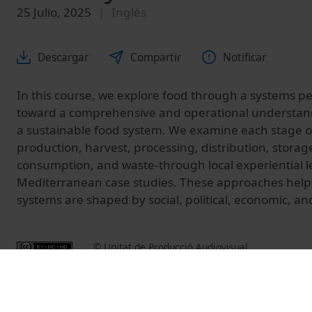
25 Julio, 2025
Inglés
Descargar
Compartir
Notificar
In this course, we explore food through a systems p
toward a comprehensive and operational understand
a sustainable food system. We examine each stage of
production, harvest, processing, distribution, storag
consumption, and waste-through local experiential le
Mediterranean case studies. These approaches help
systems are shaped by social, political, economic, a
© Unitat de Producció Audiovisual