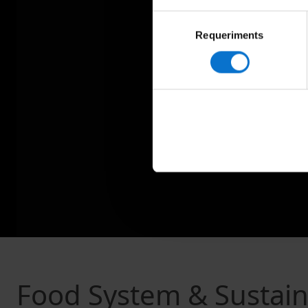
Selecció
Requeriments
de
consentiment
Food System & Sustainab