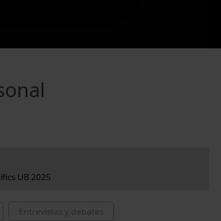
rsonal
tífics UB 2025
Entrevistas y debates