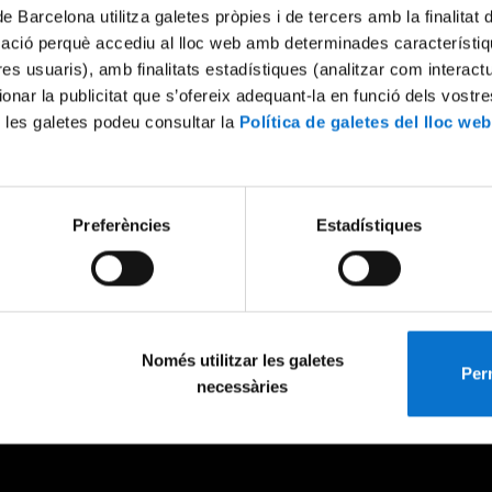
de Barcelona utilitza galetes pròpies i de tercers amb la finalitat
mació perquè accediu al lloc web amb determinades característiq
tres usuaris), amb finalitats estadístiques (analitzar com interac
ionar la publicitat que s’ofereix adequant-la en funció dels vostr
 les galetes podeu consultar la
Política de galetes del lloc web
Preferències
Estadístiques
Només utilitzar les galetes
Perm
necessàries