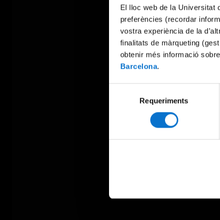
El lloc web de la Universitat 
preferències (recordar infor
vostra experiència de la d’al
finalitats de màrqueting (gest
obtenir més informació sobre
Barcelona
.
Selecció
Requeriments
de
consentiment