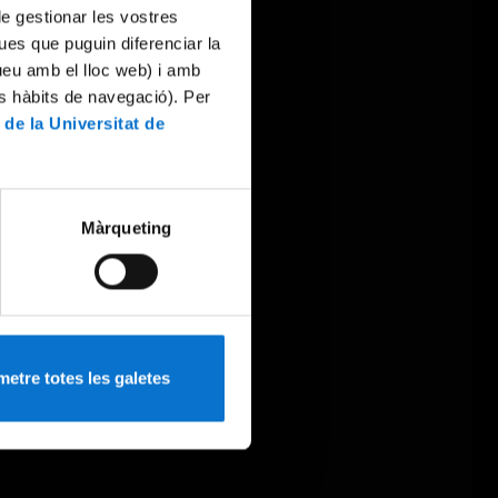
 de gestionar les vostres
ues que puguin diferenciar la
tueu amb el lloc web) i amb
es hàbits de navegació). Per
 de la Universitat de
Màrqueting
etre totes les galetes