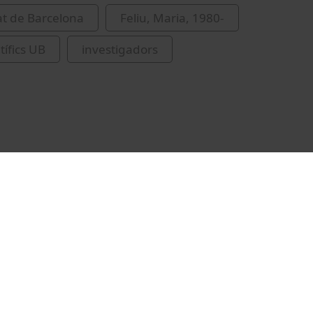
at de Barcelona
Feliu, Maria, 1980-
tífics UB
investigadors