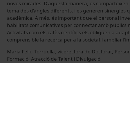
noves mirades. D’aquesta manera, es comparteixen 
tema des d’angles diferents, i es generen sinergies 
acadèmica. A més, és important que el personal inv
habilitats comunicatives per connectar amb públics n
Activitats com els cafès científics els obliguen a adapt
comprensible la recerca per a la societat i ampliar l
Maria Feliu Torruella, vicerectora de Doctorat, Perso
Formació, Atracció de Talent i Divulgació
--
Aquesta peça és fruit dels cafès científics de la UB, o
de Cultura Científica i Innovació (UCC+I) amb motiu d
Recerca (European Researchers’ Night) 2025. La inicia
cofinançament del programa de recerca i innovació 
Unió Europea, en el marc del projecte NitRecerCat2