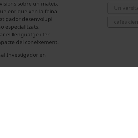
visions sobre un mateix
Universit
que enriqueixen la feina
estigador desenvolupi
cafès cien
o especialitzats.
ar el llenguatge i fer
’impacte del coneixement.
nal Investigador en
rganitzats per la Unitat
e la Nit Europea de la
tiva té el
Horitzó Europa de la
425 (101162003).