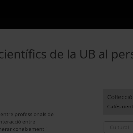
ientífics de la UB al pe
Col·lecció
Cafès cien
g entre professionals de
nteracció entre
Cultural
enerar coneixement i