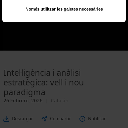
Només utilitzar les galetes necessàries
Intel·ligència i anàlisi
estratègica: vell i nou
paradigma
26 Febrero, 2026
Catalán
Descargar
Compartir
Notificar