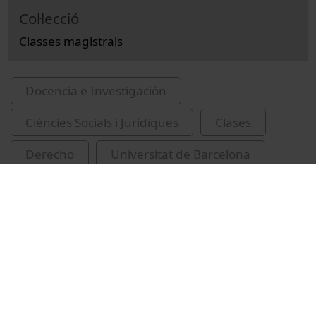
Col·lecció
Classes magistrals
Docencia e Investigación
Ciències Socials i Jurídiques
Clases
Derecho
Universitat de Barcelona
Facultad de Derecho
Antón Mellón, Joan
ciències polítiques
planificació estratègica