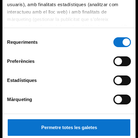
usuaris), amb finalitats estadístiques (analitzar com
interactueu amb el lloc web) i amb finalitats de
màrqueting (gestionar la publicitat que s’ofereix
adequant-la en funció dels vostres hàbits de navegació).
Per obtenir més informació sobre les galetes podeu
Selecció
consultar la
Política de galetes del lloc web de la
Requeriments
de
Universitat de Barcelona
.
consentiment
Preferències
Estadístiques
Màrqueting
Permetre totes les galetes