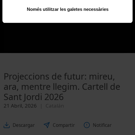
Només utilitzar les galetes necessàries
Projeccions de futur: mireu,
ara, mentre llegim. Cartell de
Sant Jordi 2026
21 Abril, 2026
Catalán
Descargar
Compartir
Notificar