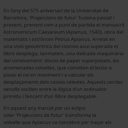
En l’any del 575 aniversari de la Universitat de
Barcelona, 'Projeccions de futur' fusiona passat i
present, prenent com a punt de partida el manuscrit
Astronomicum Caesareum (Apianus, 1540), obra del
matemàtic i astrònom Petrus Apianus. Arrelat en
una visió geocèntrica del cosmos avui superada el
llibre desplega, tanmateix, una delicada maquinària
del coneixement: discos de paper superposats, les
anomenades volvelles, que conviden el lector a
posar el cel en moviment i a calcular els
desplaçaments dels cossos celestes. Aquests cercles
senzills oscil·len entre la lògica d’un ordinador
primitiu i l’encant d’un llibre desplegable.
En aquest any marcat per un eclipsi
solar 'Projeccions de futur' transforma la
volvelle que Apianus va concebre per traçar els