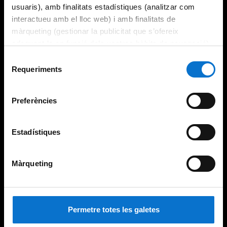
usuaris), amb finalitats estadístiques (analitzar com
interactueu amb el lloc web) i amb finalitats de
màrqueting (gestionar la publicitat que s’ofereix
adequant-la en funció dels vostres hàbits de navegació).
Per obtenir més informació sobre les galetes podeu
Selecció
consultar la
Política de galetes del lloc web de la
Requeriments
de
Universitat de Barcelona
.
consentiment
Preferències
Estadístiques
Màrqueting
Permetre totes les galetes