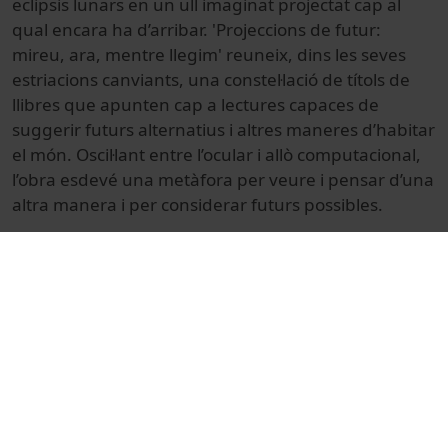
eclipsis lunars en un ull imaginat projectat cap al
qual encara ha d’arribar. 'Projeccions de futur:
mireu, ara, mentre llegim' reuneix, dins les seves
estriacions canviants, una constel·lació de títols de
llibres que apunten cap a lectures capaces de
suggerir futurs alternatius i altres maneres d’habitar
el món. Oscil·lant entre l’ocular i allò computacional,
l’obra esdevé una metàfora per veure i pensar d’una
altra manera i per considerar futurs possibles.
Composta a partir de capes d’elements dibuixats i
impresos, l’obra es realitza mitjançant la cianotípia,
una tècnica fotogràfica primerenca descrita pel
científic John F. W. Herschel l’any 1842 i
posteriorment utilitzada per Anna Atkins en la
creació del que sovint es considera el primer foto-
llibre. Adoptada més endavant pels arquitectes per
reproduir plànols, la cianotípia hi reapareix com un
mètode de projecció: un gest d’imaginar estructures