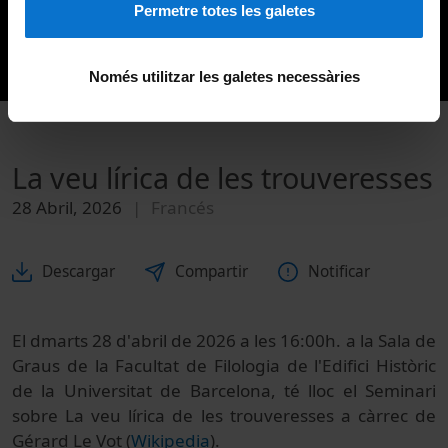
Permetre totes les galetes
Només utilitzar les galetes necessàries
La veu lírica de les trouveresses
28 Abril, 2026
Francés
Descargar
Compartir
Notificar
El dmarts 28 d'abril de 2026 a les 16:00h. a la Sala de
Graus de la Facultat de Filologia de l'Edifici Històric
de la Universitat de Barcelona, té lloc el Seminari
sobre La veu lírica de les trouveresses a càrrec de
Gérard Le Vot (
Wikipedia
).