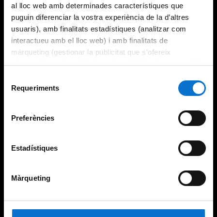
al lloc web amb determinades característiques que
puguin diferenciar la vostra experiència de la d’altres
usuaris), amb finalitats estadístiques (analitzar com
interactueu amb el lloc web) i amb finalitats de
màrqueting (gestionar la publicitat que s’ofereix
adequant-la en funció dels vostres hàbits de navegació).
Per obtenir més informació sobre les galetes podeu
Selecció
consultar la
Política de galetes del lloc web de la
Requeriments
de
Universitat de Barcelona
.
consentiment
Preferències
Estadístiques
Màrqueting