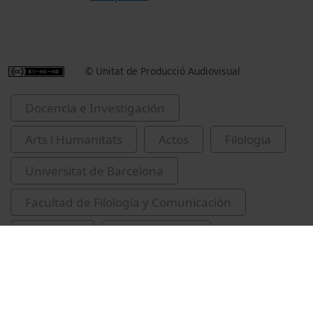
© Unitat de Producció Audiovisual
Docencia e Investigación
Arts i Humanitats
Actos
Filologia
Universitat de Barcelona
Facultad de Filología y Comunicación
seminaris
Le Vot, Gérard
trobadors
poesia provençal