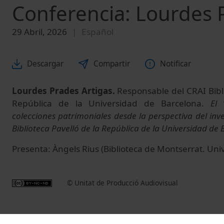
Conferencia: Lourdes 
29 Abril, 2026
Español
Descargar
Compartir
Notificar
Lourdes Prades Artigas.
Responsable del CRAI Bibli
República de la Universidad de Barcelona.
El 
colecciones patrimoniales desde la perspectiva del inve
Biblioteca Pavelló de la República de la Universidad de 
Presenta: Àngels Rius
(Biblioteca de Montserrat. Univ
© Unitat de Producció Audiovisual