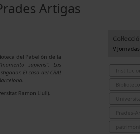
Prades Artigas
Col·lecció
V Jornadas
oteca del Pabellón de la
“momento sapiens”. Las
Institucio
stigador. El caso del CRAI
Barcelona.
Bibliote
ersitat Ramon Llull).
Universit
Prades-Ar
patrimoni