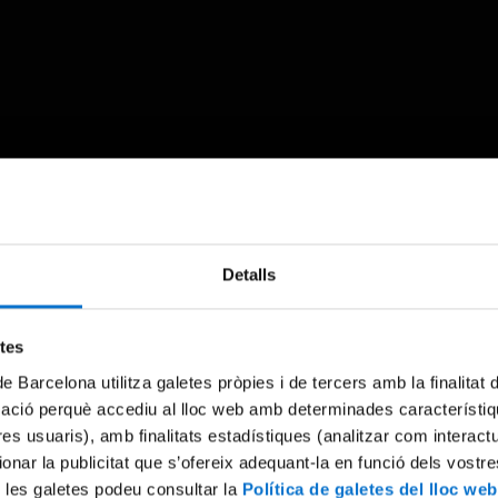
Something went wrong
Detalls
An error occurred, please try again later.
etes
Try again
de Barcelona utilitza galetes pròpies i de tercers amb la finalitat
mació perquè accediu al lloc web amb determinades característiq
tres usuaris), amb finalitats estadístiques (analitzar com interac
ionar la publicitat que s’ofereix adequant-la en funció dels vostr
 les galetes podeu consultar la
Política de galetes del lloc web