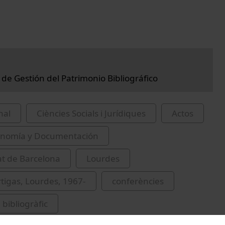
 de Gestión del Patrimonio Bibliográfico
nal
Ciències Socials i Jurídiques
Actos
conomía y Documentación
at de Barcelona
Lourdes
tigas, Lourdes, 1967-
conferències
 bibliogràfic