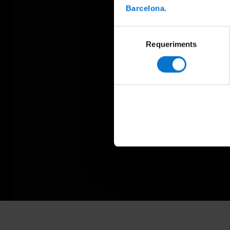
Barcelona
.
Selecció
Requeriments
de
consentiment