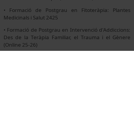
• Formació de Postgrau en Fitoteràpia: Plantes
Medicinals i Salut 2425
• Formació de Postgrau en Intervenció d'Addiccions:
Des de la Teràpia Familiar, el Trauma i el Gènere
(Online 25-26)
• Formació de Postgrau en Intervenció en Atenció
Precoç: Primera Infància i Família (Online 25-26)
• Formació de Postgrau en Intervencions Assistides
amb Gossos (Semipresencial 25-26)
• Formació de Postgrau en Microbiota Humana
(Online 25-26)
• Formació de Postgrau en Nutrició Clínica i Salut
Pública (Online 25-26)