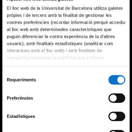
El lloc web de la Universitat de Barcelona utilitza galetes
pròpies i de tercers amb la finalitat de gestionar les
vostres preferències (recordar informació perquè accediu
al lloc web amb determinades característiques que
puguin diferenciar la vostra experiència de la d’altres
usuaris), amb finalitats estadístiques (analitzar com
interactueu amb el lloc web) i amb finalitats de
màrqueting (gestionar la publicitat que s’ofereix
adequant-la en funció dels vostres hàbits de navegació).
Per obtenir més informació sobre les galetes podeu
Selecció
consultar la
Política de galetes del lloc web de la
Requeriments
de
Universitat de Barcelona
.
consentiment
Preferències
Estadístiques