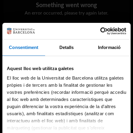
Something went wrong
An error occurred, please try again later.
Try again
Consentiment
Detalls
Informació
Aquest lloc web utilitza galetes
El lloc web de la Universitat de Barcelona utilitza galetes
pròpies i de tercers amb la finalitat de gestionar les
vostres preferències (recordar informació perquè accediu
al lloc web amb determinades característiques que
puguin diferenciar la vostra experiència de la d’altres
usuaris), amb finalitats estadístiques (analitzar com
interactueu amb el lloc web) i amb finalitats de
màrqueting (gestionar la publicitat que s’ofereix