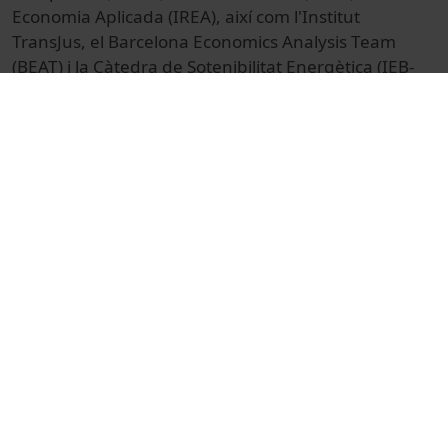
Economia Aplicada (IREA), així com l'Institut
TransJus, el Barcelona Economics Analysis Team
(BEAT) i la Càtedra de Sotenibilitat Energètica (IEB-
UB). L'acte reb el suport del Vicerectorat de Recerca.
© Unitat de Producció Audiovisual
Col·lecció
Jornada Científica per a la Creació d'Escenaris
Socials Sostenibles
Docencia e Investigación
Ciències
Actos
Medio ambiente
Universitat de Barcelona
congressos