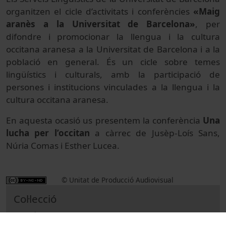
organitzen el cicle d’activitats i conferències
«Maig
aranès a la Universitat de Barcelona»
, per
difondre i promocionar la llengua i la cultura
occitana aranesa a la Universitat de Barcelona i a la
població en general. És un cicle sobre temes
lingüístics i culturals, amb la participació de
persones i institucions vinculades a la llengua i la
cultura occitana aranesa.
En aquesta ocasió us presentem la conferència
Una
lucha per l’occitan
a càrrec de Jusèp-Loís Sans,
Núria Comas i Esther Lucea.
© Unitat de Producció Audiovisual
Col·lecció
Aranès a la UB