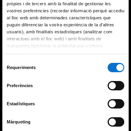
pròpies i de tercers amb la finalitat de gestionar les
vostres preferències (recordar informació perquè accediu
al lloc web amb determinades característiques que
puguin diferenciar la vostra experiència de la d’altres
usuaris), amb finalitats estadístiques (analitzar com
interactueu amb el lloc web) i amb finalitats de
màrqueting (gestionar la publicitat que s’ofereix
adequant-la en funció dels vostres hàbits de navegació).
Per obtenir més informació sobre les galetes podeu
Selecció
consultar la
Política de galetes del lloc web de la
Requeriments
de
Universitat de Barcelona
.
consentiment
Preferències
Estadístiques
Màrqueting