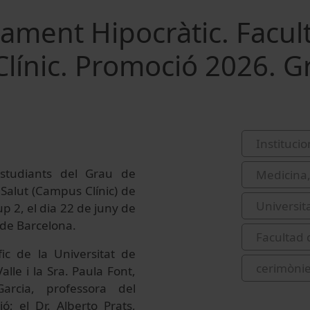
rament Hipocràtic. Facul
línic. Promoció 2026. G
Institucio
estudiants del Grau de
Medicina,
 Salut (Campus Clínic) de
Universit
p 2, el dia 22 de juny de
t de Barcelona.
Facultad 
ic de la Universitat de
cerimònie
alle i la Sra. Paula Font,
arcia, professora del
; el Dr. Alberto Prats,