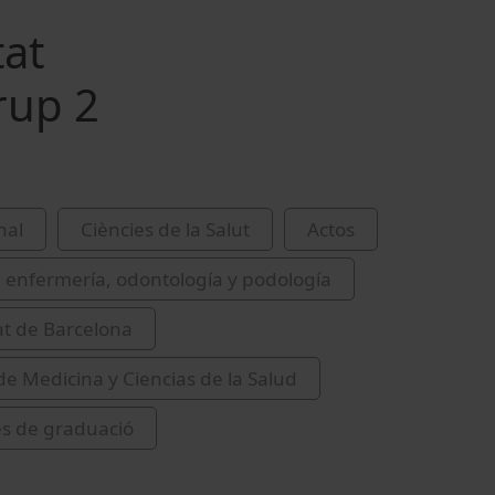
tat
rup 2
nal
Ciències de la Salut
Actos
 enfermería, odontología y podología
at de Barcelona
de Medicina y Ciencias de la Salud
s de graduació