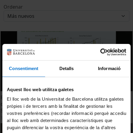
Ordenar
Consentiment
Detalls
Informació
Aquest lloc web utilitza galetes
Eliminació de contaminants orgànics amb la construcció
El lloc web de la Universitat de Barcelona utilitza galetes
d’aiguamolls i processos d’oxidació avançada. Ana Piera
pròpies i de tercers amb la finalitat de gestionar les
Santacruz
vostres preferències (recordar informació perquè accediu
15 Junio, 2022
al lloc web amb determinades característiques que
puguin diferenciar la vostra experiència de la d’altres