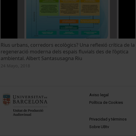
Rius urbans, corredors ecològics? Una reflexió crítica de la
regeneració moderna dels espais fluvials des de l’òptica
ambiental. Albert Santasusagna Riu
24 Mayo, 2018
MENÚ PEU 1
Aviso legal
Política de Cookies
PEU 2
Privacidad y términos
Sobre UBtv