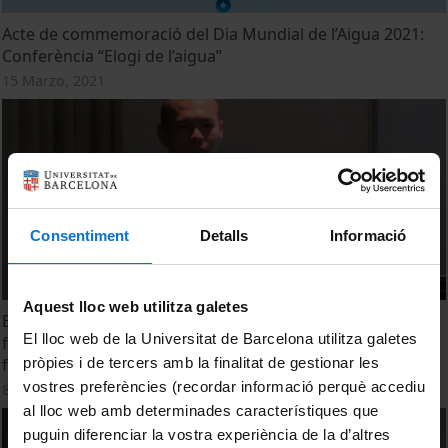
Acte de commemoració del Dia Mundial de l’Aigua 2021:
Conferència “Elogi de l’aigua”
15 Marzo, 2021
Consentiment
Detalls
Informació
Aquest lloc web utilitza galetes
Biological pretreatment of food waste for acidogenic
El lloc web de la Universitat de Barcelona utilitza galetes
fermentation to produce volatile fatty acids in the liquid
pròpies i de tercers amb la finalitat de gestionar les
fraction
vostres preferències (recordar informació perquè accediu
8 Julio, 2019
al lloc web amb determinades característiques que
puguin diferenciar la vostra experiència de la d’altres