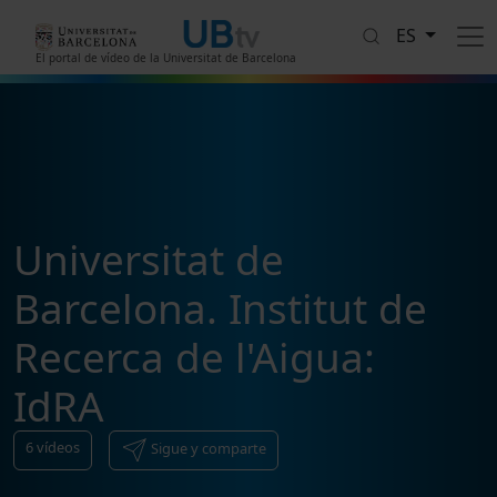
Pasar al contenido principal
ES
El portal de vídeo de la Universitat de Barcelona
Universitat de
Barcelona. Institut de
Recerca de l'Aigua:
IdRA
6
vídeos
Sigue y comparte