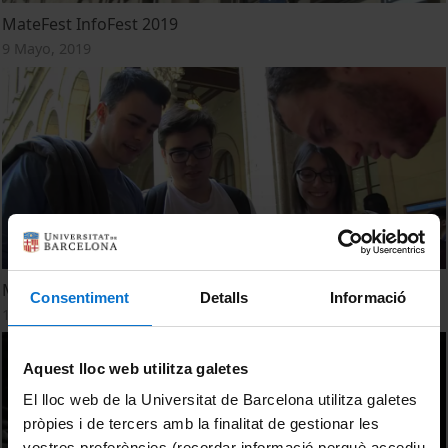
MateFest InfoFest 2019
9 Mayo, 2019
Matefest Infofest 2018
Consentiment
Detalls
Informació
18 Abril, 2018
Aquest lloc web utilitza galetes
El lloc web de la Universitat de Barcelona utilitza galetes
pròpies i de tercers amb la finalitat de gestionar les
vostres preferències (recordar informació perquè accediu