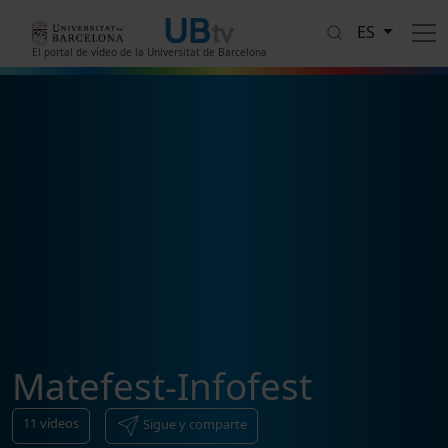
Pasar al contenido principal
ES
El portal de vídeo de la Universitat de Barcelona
Matefest-Infofest
11
vídeos
Sigue y comparte