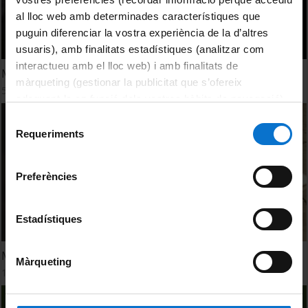
al lloc web amb determinades característiques que
puguin diferenciar la vostra experiència de la d’altres
usuaris), amb finalitats estadístiques (analitzar com
interactueu amb el lloc web) i amb finalitats de
Matefest Infofest 2017
màrqueting (gestionar la publicitat que s’ofereix
5 Mayo, 2017
adequant-la en funció dels vostres hàbits de navegació).
Per obtenir més informació sobre les galetes podeu
Selecció
consultar la
Política de galetes del lloc web de la
Requeriments
de
Universitat de Barcelona
.
consentiment
Preferències
Estadístiques
Matefest Infofest 2016
Màrqueting
18 Marzo, 2016