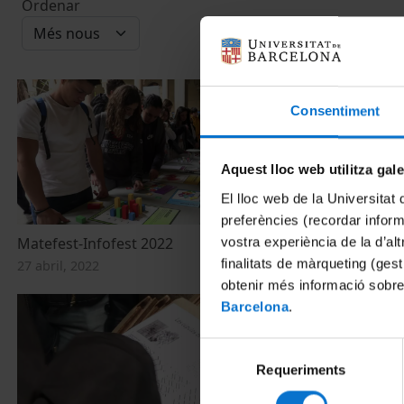
Ordenar
Consentiment
Aquest lloc web utilitza gal
El lloc web de la Universitat 
preferències (recordar infor
vostra experiència de la d’al
Matefest-Infofest 2022
MateFest Inf
finalitats de màrqueting (gest
27 abril, 2022
9 maig, 2019
obtenir més informació sobre
Barcelona
.
Selecció
Requeriments
de
consentiment