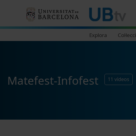
Navegació principal
Explora
Col·lecc
Matefest-Infofest
11
vídeos