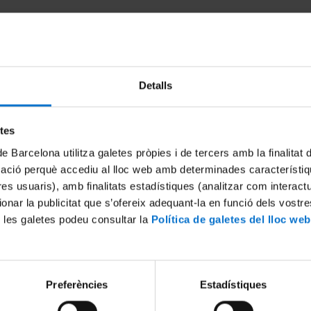
Detalls
etes
de Barcelona utilitza galetes pròpies i de tercers amb la finalitat
mació perquè accediu al lloc web amb determinades característiq
tres usuaris), amb finalitats estadístiques (analitzar com interac
oFest 2019
Matefest Infofest 2018
ionar la publicitat que s’ofereix adequant-la en funció dels vostr
18 abril, 2018
 les galetes podeu consultar la
Política de galetes del lloc web
Preferències
Estadístiques