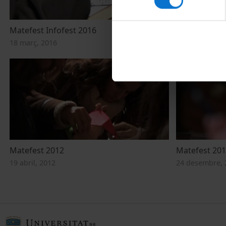
Matefest Infofest 2016
Matefest 20
18 març, 2016
9 abril, 2015
Matefest 2012
Matefest 20
19 abril, 2012
24 desembre, 