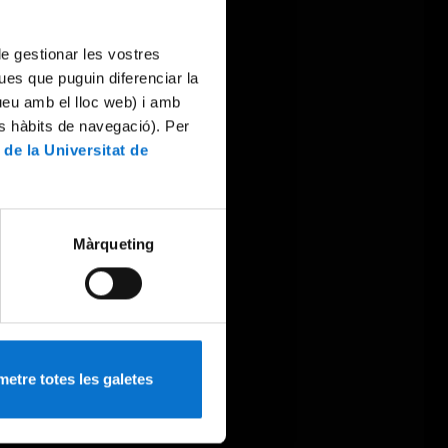
 de gestionar les vostres
ues que puguin diferenciar la
tueu amb el lloc web) i amb
es hàbits de navegació). Per
 de la Universitat de
Màrqueting
etre totes les galetes