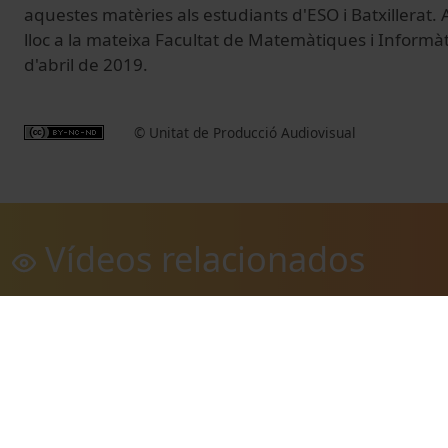
aquestes matèries als estudiants d'ESO i Batxillerat
lloc a la mateixa Facultat de Matemàtiques i Informàti
d'abril de 2019.
© Unitat de Producció Audiovisual
Vídeos relacionados