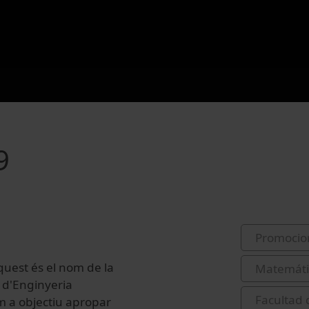
9
Promocio
Aquest és el nom de la
Matemáti
 d'Enginyeria
Facultad 
m a objectiu apropar