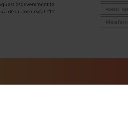
. Aquest esdeveniment té
Asensi Ar
ca de la Universitat l'11
Matefest-