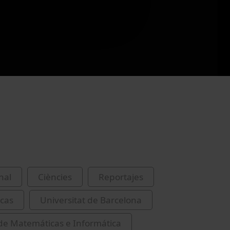
nal
Ciències
Reportajes
cas
Universitat de Barcelona
de Matemáticas e Informática