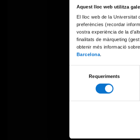
Aquest lloc web utilitza gal
El lloc web de la Universitat 
preferències (recordar infor
vostra experiència de la d’al
finalitats de màrqueting (gest
obtenir més informació sobre
Barcelona
.
Selecció
Requeriments
de
consentiment