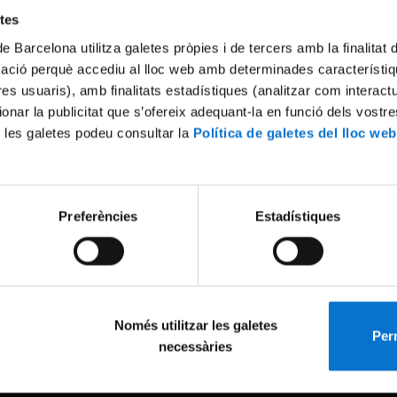
etes
de Barcelona utilitza galetes pròpies i de tercers amb la finalitat
mació perquè accediu al lloc web amb determinades característiq
tres usuaris), amb finalitats estadístiques (analitzar com interac
ionar la publicitat que s’ofereix adequant-la en funció dels vostr
 les galetes podeu consultar la
Política de galetes del lloc web
Preferències
Estadístiques
Només utilitzar les galetes
Perm
necessàries