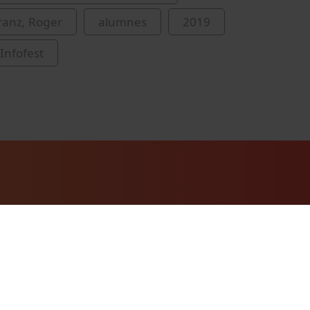
ranz, Roger
alumnes
2019
Infofest