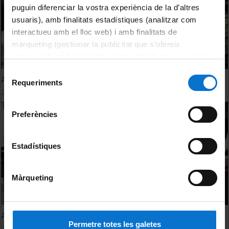
puguin diferenciar la vostra experiència de la d’altres
usuaris), amb finalitats estadístiques (analitzar com
interactueu amb el lloc web) i amb finalitats de
màrqueting (gestionar la publicitat que s’ofereix
adequant-la en funció dels vostres hàbits de navegació).
Per obtenir més informació sobre les galetes podeu
Selecció
Acte de graduació Filologia Anglesa i Alemanya 1997
consultar la
Política de galetes del lloc web de la
Requeriments
de
20 Junio, 1997
Universitat de Barcelona
.
consentiment
Preferències
Estadístiques
Màrqueting
Acte de graduació Filologia Anglesa 1996
Permetre totes les galetes
21 Junio, 1996