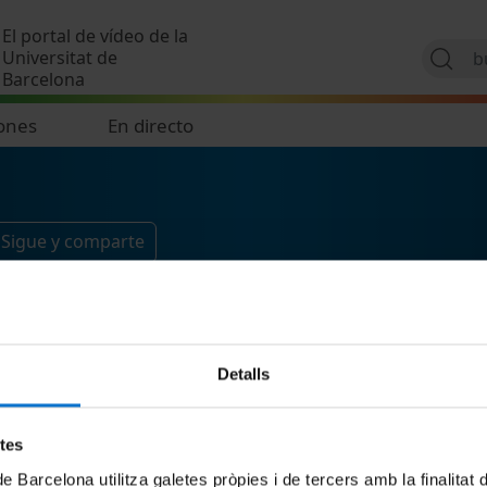
Pasar al contenido principal
El portal de vídeo de la
Universitat de
Barcelona
ones
En directo
Sigue y comparte
Detalls
etes
de Barcelona utilitza galetes pròpies i de tercers amb la finalitat