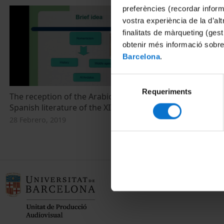
preferències (recordar infor
vostra experiència de la d’al
finalitats de màrqueting (gest
obtenir més informació sobre
Barcelona
.
Selecció
Requeriments
de
The reception of the Arabic culture in the
La Síndrome d
consentiment
Spanish literature of the XIX century
20 Julio, 2015
28 Febrero, 2019