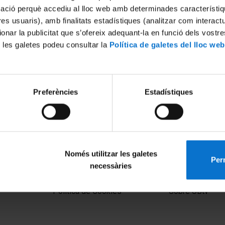
mació perquè accediu al lloc web amb determinades característiq
tres usuaris), amb finalitats estadístiques (analitzar com interac
ionar la publicitat que s’ofereix adequant-la en funció dels vostr
 les galetes podeu consultar la
Política de galetes del lloc web
Preferències
Estadístiques
'Ulisses a la població àrab
El Síndrome de Ulises en la 
árabe
20 Julio, 2015
Només utilitzar les galetes
Perm
necessàries
MENÚ PEU 1
PEU 2
Aviso legal
Privacidad y té
Política de Cookies
Sobre UBtv