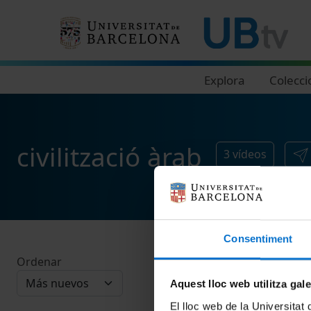
Navegació principal
Explora
Colecci
civilització àrab
3
vídeos
Consentiment
Ordenar
Aquest lloc web utilitza gal
El lloc web de la Universitat 