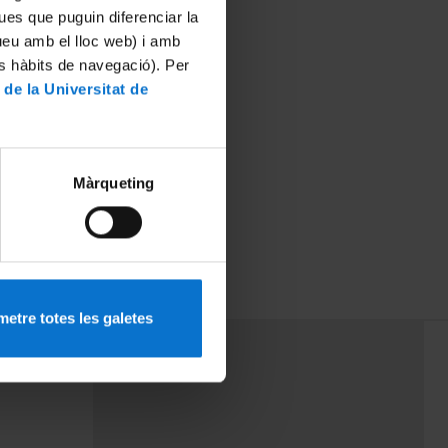
ues que puguin diferenciar la
tueu amb el lloc web) i amb
es hàbits de navegació). Per
 de la Universitat de
Màrqueting
población
etre totes les galetes
PEU 3
rminos
Contacto