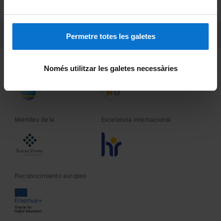
Sobre UBtv
PEU 3
Contacto
Permetre totes les galetes
Fundadora de la
Miembro de la
Només utilitzar les galetes necessàries
Miembro de la
Excelencia internacional
Reconocimiento europeo