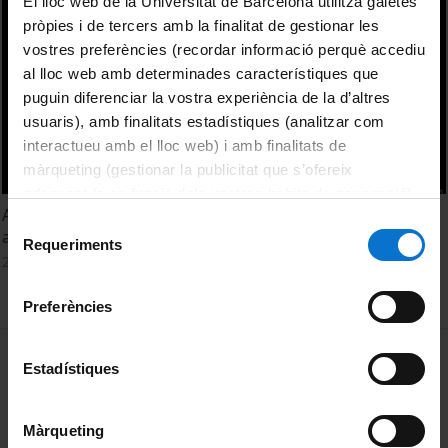
El lloc web de la Universitat de Barcelona utilitza galetes
pròpies i de tercers amb la finalitat de gestionar les
vostres preferències (recordar informació perquè accediu
al lloc web amb determinades característiques que
puguin diferenciar la vostra experiència de la d’altres
usuaris), amb finalitats estadístiques (analitzar com
interactueu amb el lloc web) i amb finalitats de
màrqueting (gestionar la publicitat que s’ofereix
adequant-la en funció dels vostres hàbits de navegació).
Analog quantum chemistry simulation with ultra-cold
Per obtenir més informació sobre les galetes podeu
Selecció
atoms
consultar la
Política de galetes del lloc web de la
Requeriments
de
27 Febrero, 2019
Universitat de Barcelona
.
consentiment
Preferències
MENÚ PEU 1
Aviso legal
Estadístiques
Política de Cookies
Màrqueting
PEU 2
Privacidad y términos