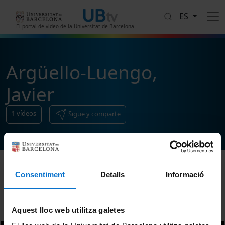
Pasar al contenido principal
ES
El portal de vídeo de la Universitat de Barcelona
Argüello-Luengo,
Javier
1
vídeos
Sigue y comparte
Consentiment
Detalls
Informació
Ordenar
Aquest lloc web utilitza galetes