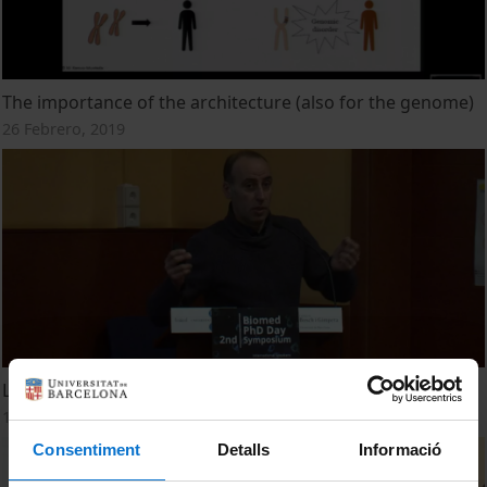
The importance of the architecture (also for the genome)
26 Febrero, 2019
Lecture 1: Insights into the human genome diversity
12 Diciembre, 2017
Consentiment
Detalls
Informació