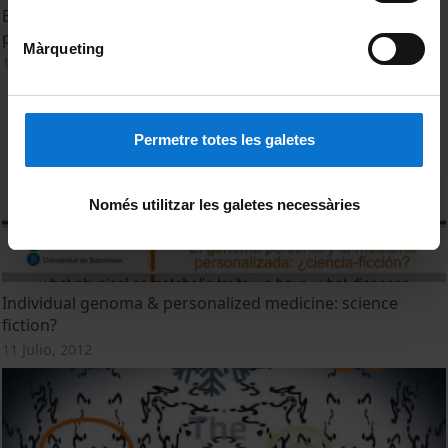
El projecte '1000 Genomes' seqüencia el genoma de 2504
persones
Màrqueting
1 Diciembre, 2016
Permetre totes les galetes
Només utilitzar les galetes necessàries
Individual genoma & personalized medicine: science
fiction?
11 Julio, 2012