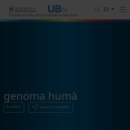
Pasar al contenido principal
ES
El portal de vídeo de la Universitat de Barcelona
genoma humà
8
vídeos
Sigue y comparte