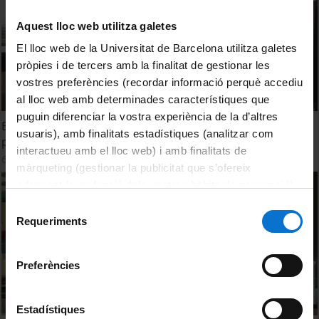
Aquest lloc web utilitza galetes
El lloc web de la Universitat de Barcelona utilitza galetes
pròpies i de tercers amb la finalitat de gestionar les
vostres preferències (recordar informació perquè accediu
al lloc web amb determinades característiques que
puguin diferenciar la vostra experiència de la d’altres
El proyecto '1000 Genomas' secuencía el genoma de 2504
usuaris), amb finalitats estadístiques (analitzar com
personas
interactueu amb el lloc web) i amb finalitats de
6 Diciembre, 2016
màrqueting (gestionar la publicitat que s’ofereix
adequant-la en funció dels vostres hàbits de navegació).
Per obtenir més informació sobre les galetes podeu
Selecció
consultar la
Política de galetes del lloc web de la
Requeriments
de
Universitat de Barcelona
.
consentiment
Preferències
Estadístiques