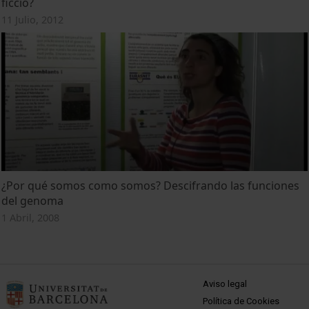
ficció?
11 Julio, 2012
¿Por qué somos como somos? Descifrando las funciones
del genoma
1 Abril, 2008
MENÚ PEU 1
Aviso legal
Política de Cookies